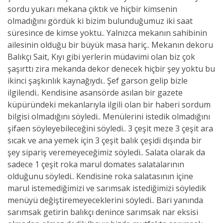
sordu yukarı mekana çıktık ve hiçbir kimsenin
olmadığını gördük ki bizim bulunduğumuz iki saat
süresince de kimse yoktu.. Yalnızca mekanın sahibinin
ailesinin olduğu bir büyük masa hariç.. Mekanın dekoru
Balıkçı Sait, Kıyı gibi yerlerin müdavimi olan biz çok
şaşırttı zira mekanda dekor denecek hiçbir şey yoktu bu
ikinci şaşkınlık kaynağıydı.. Şef garson gelip bizle
ilgilendi.. Kendisine asansörde asılan bir gazete
küpüründeki mekanlarıyla ilgili olan bir haberi sordum
bilgisi olmadığını söyledi.. Menülerini istedik olmadığını
şifaen söyleyebileceğini söyledi.. 3 çeşit meze 3 çeşit ara
sıcak ve ana yemek için 3 çeşit balık çeşidi dışında bir
şey sipariş veremeyeceğimiz söyledi.. Salata olarak da
sadece 1 çeşit roka marul domates salatalarının
olduğunu söyledi.. Kendisine roka salatasının içine
marul istemediğimizi ve sarımsak istediğimizi söyledik
menüyü değiştiremeyeceklerini söyledi.. Bari yanında
sarımsak getirin balıkçı denince sarımsak nar eksisi