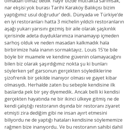
olmadan olmaz dedik ‘hayır bizde mutfakta sarımsak,
nar ekşisi yok burası Tarihi Karaköy Balıkçısı bizim
yaptığımız usul doğrudur’ dedi.. Dünyada ve Türkiye’de
en iyi restoranları hatta 3 michelin yıldızlı restoranların
aşağı yukarı yarısını gezmiş bir aile olarak şaşkınlık
içerisinde adeta duyduklarımıza inanamayıp içmeden
sarhoş olduk ve neden masadan kalkmadık hala
birbirimize hala inanın sormaktayız.. Louis 15'te bile
böyle bir muamele ve kendine güvenin olamayacağını
bilen biz olarak şaşırdığımız nokta şu ki bunları
söylerken şef garsonun gerçekten söylediklerine
şizofrenik bir şekilde inanıyor olması ve gayet kibar
olmasıydı.. Herhalde zaten bu sebeple kendisine ilk
baslarda pek bir şey diyemedik.. Ancak belli ki kendisi
gerçekten hayatında ne bir ikinci ülkeye gitmiş ne de
kendi çalıştığı restoranın dışında bir restoranı ziyaret
etmişti zira dediğim gibi ne insan ayırt etmesini
biliyordu ne de yaptığı hataları kendisine söylememize
rağmen bize inanıyordu.. Ve bu restoranın sahibi dahil