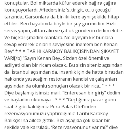
konuştular. Bol miktarda küfür ederek bağıra çağıra
konuşuyorlardı. Affedersiniz ‘s..tir git, o…u çocuğu’
tarzında.. Garsonlara da bir-iki kere aynı şekilde hitap
ettiler.. Ben hayatımda böyle bir şey görmedim. Hızlı
servis yapın, alttan alın ve çabuk gönderin dedim ekibe..
Ve hiç karışmadım olanlara. Ne diyeyim ki? bunlara
cevap vererek onların seviyesine inemem ben Kenan
Bey” * * * TARİHİ KARAKÖY BALIKÇISI’NDAN ŞİKAYET
VAR![/b] “Sayın Kenan Bey.. Sizden özel önemli ve
aciliyeti olan bir ricam olacak.. Bu sizin siteniz açısından
da, İstanbul açısından da, insanlık için de hatta birazdan
hakkında yazacağım restoranın kendisi ve çalışanları
açısından da olumlu sonuçları olacak bir rica.. “ * * *
Diye başlamış isimsiz mail.. “Enteresan bir giriş” dedim
ve başladım okumaya… * * * “Geçtiğimiz pazar günü
saat 7 gibi kaldığımız Pera Palas Otel'inden
rezervasyonumuzu yaptırdığımız Tarihi Karaköy
Balıkçısı’na ailece gittik.. Bizi aşağıda çok kibar bir
şekilde vale karşıladı.. ‘Rezervasyonunuz var mı?’ diye