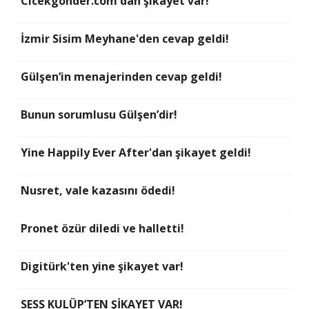
Cicekgonder.com'dan şikayet var!
İzmir Sisim Meyhane'den cevap geldi!
Gülşen’in menajerinden cevap geldi!
Bunun sorumlusu Gülşen’dir!
Yine Happily Ever After'dan şikayet geldi!
Nusret, vale kazasını ödedi!
Pronet özür diledi ve halletti!
Digitürk'ten yine şikayet var!
SESS KULÜP’TEN ŞİKAYET VAR!