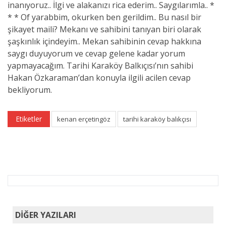
inanıyoruz.. İlgi ve alakanızı rica ederim.. Saygılarımla.. *
* * Of yarabbim, okurken ben gerildim.. Bu nasıl bir
şikayet maili? Mekanı ve sahibini tanıyan biri olarak
şaşkınlık içindeyim.. Mekan sahibinin cevap hakkına
saygı duyuyorum ve cevap gelene kadar yorum
yapmayacağım. Tarihi Karaköy Balkıçısı’nın sahibi
Hakan Özkaraman’dan konuyla ilgili acilen cevap
bekliyorum.
Etiketler
kenan erçetingöz
tarihi karaköy balıkçısı
DİĞER YAZILARI