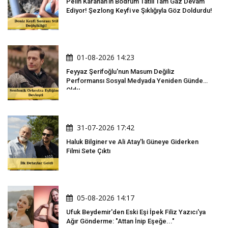
Pelin Karahan'ın Bodrum Tatili Tam Gaz Devam
Ediyor! Şezlong Keyfi ve Şıklığıyla Göz Doldurdu!
01-08-2026 14:23
Feyyaz Şerifoğlu'nun Masum Değiliz
Performansı Sosyal Medyada Yeniden Gündem
Oldu
31-07-2026 17:42
Haluk Bilginer ve Ali Atay'lı Güneye Giderken
Filmi Sete Çıktı
05-08-2026 14:17
Ufuk Beydemir'den Eski Eşi İpek Filiz Yazıcı'ya
Ağır Gönderme: "Attan İnip Eşeğe..."