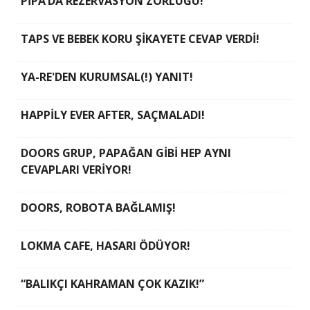
PİPA’DA REZERVASYON ZORLUĞU!
TAPS VE BEBEK KORU ŞİKAYETE CEVAP VERDİ!
YA-RE'DEN KURUMSAL(!) YANIT!
HAPPİLY EVER AFTER, SAÇMALADI!
DOORS GRUP, PAPAĞAN GİBİ HEP AYNI
CEVAPLARI VERİYOR!
DOORS, ROBOTA BAĞLAMIŞ!
LOKMA CAFE, HASARI ÖDÜYOR!
“BALIKÇI KAHRAMAN ÇOK KAZIK!”