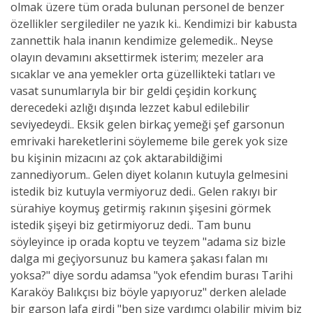
olmak üzere tüm orada bulunan personel de benzer
özellikler sergilediler ne yazık ki.. Kendimizi bir kabusta
zannettik hala inanın kendimize gelemedik.. Neyse
olayın devamını aksettirmek isterim; mezeler ara
sıcaklar ve ana yemekler orta güzellikteki tatları ve
vasat sunumlarıyla bir bir geldi çeşidin korkunç
derecedeki azlığı dışında lezzet kabul edilebilir
seviyedeydi.. Eksik gelen birkaç yemeği şef garsonun
emrivaki hareketlerini söylememe bile gerek yok size
bu kişinin mizacını az çok aktarabildiğimi
zannediyorum.. Gelen diyet kolanın kutuyla gelmesini
istedik biz kutuyla vermiyoruz dedi.. Gelen rakıyı bir
sürahiye koymuş getirmiş rakının şişesini görmek
istedik şişeyi biz getirmiyoruz dedi.. Tam bunu
söyleyince ip orada koptu ve teyzem "adama siz bizle
dalga mi geçiyorsunuz bu kamera şakası falan mı
yoksa?" diye sordu adamsa "yok efendim burası Tarihi
Karaköy Balıkçısı biz böyle yapıyoruz" derken alelade
bir garson lafa girdi "ben size yardımcı olabilir miyim biz