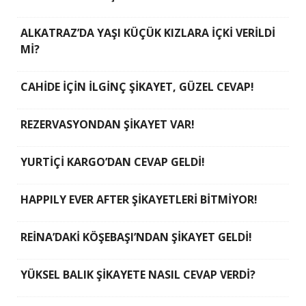
ALKATRAZ’DA YAŞI KÜÇÜK KIZLARA İÇKİ VERİLDİ
Mİ?
CAHİDE İÇİN İLGİNÇ ŞİKAYET, GÜZEL CEVAP!
REZERVASYONDAN ŞİKAYET VAR!
YURTİÇİ KARGO’DAN CEVAP GELDİ!
HAPPILY EVER AFTER ŞİKAYETLERİ BİTMİYOR!
REİNA’DAKİ KÖŞEBAŞI’NDAN ŞİKAYET GELDİ!
YÜKSEL BALIK ŞİKAYETE NASIL CEVAP VERDİ?