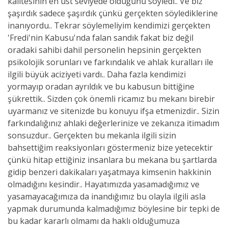
kalitesinin en üst seviyede olduğunu söyledi.. Ve biz
şaşırdık sadece şaşırdık çünkü gerçekten söylediklerine
inanıyordu.. Tekrar söylemeliyim kendimizi gerçekten
'Fredi'nin Kabusu'nda falan sandık fakat biz değil
oradaki sahibi dahil personelin hepsinin gerçekten
psikolojik sorunları ve farkındalık ve ahlak kuralları ile
ilgili büyük aciziyeti vardı.. Daha fazla kendimizi
yormayıp oradan ayrıldık ve bu kabusun bittiğine
şükrettik.. Sizden çok önemli ricamız bu mekanı birebir
uyarmanız ve sitenizde bu konuyu ifşa etmenizdir.. Sizin
farkındalığınız ahlaki değerlerinize ve zekanıza itimadım
sonsuzdur.. Gerçekten bu mekanla ilgili sizin
bahsettiğim reaksiyonları göstermeniz bize yetecektir
çünkü hitap ettiğiniz insanlara bu mekana bu şartlarda
gidip benzeri dakikaları yaşatmaya kimsenin hakkinin
olmadığını kesindir.. Hayatımızda yasamadığımız ve
yasamayacağımıza da inandığımız bu olayla ilgili asla
yapmak durumunda kalmadığımız böylesine bir tepki de
bu kadar kararlı olmamı da haklı olduğumuza