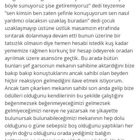
böyle sunuyoruz şise getiremiyoruz" dedi teyzemse
"sen kimsin ben zaten şefinle konuşuyorum sen nasıl
yardımcı olacaksın uzaklaş buradan" dedi çocuk
uzaklaşmayıp üstüne üstlük masamızın etrafında
sırıtarak dolanmaya devam etti bunun üzerine bir
tatsızlık olmasın diye hemen hesabi istedik kuş kadar
yememize rağmen korkunç bir hesap ödeyerek oradan
ayrılmak üzere asansöre geçtik.. Bu arada bütün
bunları şef garsonun mekanın sahibine aktardığını bize
bakıp bakıp konuştuklarını ancak sahibi olan beyden
hiçbir reaksiyon gelmediğini ilave etmek istiyorum..
Ancak tam çıkarken mekanın sahibi son anda gelip bize
ödülleri olduğunu kendilerinin bu şekilde çalıştığını
beğenmezsek beğenmeyeceğimizi gelmezsek
gelmiyeceğimizi nereye ne yazarsak ne şikayette
bulunursak bulunabileceğimizi mekanının hep dolu
olduğunu o güne sebepsiz boş olduğunu yaptıkları her
şeyin doğru olduğunu orada yediğimiz balığın