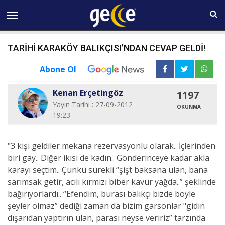
06 AĞUSTOS Perşembe 23:03
TARİHİ KARAKÖY BALIKÇISI’NDAN CEVAP GELDİ!
Abone Ol
Kenan Erçetingöz
1197
Yayın Tarihi : 27-09-2012
OKUNMA
19:23
"3 kişi geldiler mekana rezervasyonlu olarak.. İçlerinden
biri gay.. Diğer ikisi de kadın.. Gönderinceye kadar akla
karayı seçtim.. Çünkü sürekli “şişt baksana ulan, bana
sarımsak getir, acılı kırmızı biber kavur yağda..” şeklinde
bağırıyorlardı.. “Efendim, burası balıkçı bizde böyle
şeyler olmaz” dediği zaman da bizim garsonlar "gidin
dışarıdan yaptırın ulan, parası neyse veririz” tarzında