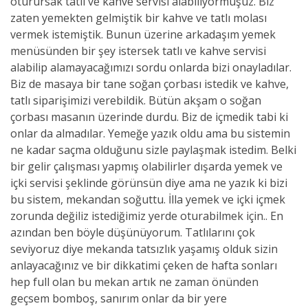
oturursak tatlı ve kahve servisi alabiliyormuşuz. Biz
zaten yemekten gelmiştik bir kahve ve tatlı molası
vermek istemiştik. Bunun üzerine arkadaşım yemek
menüsünden bir şey istersek tatlı ve kahve servisi
alabilip alamayacağımızı sordu onlarda bizi onayladılar.
Biz de masaya bir tane soğan çorbası istedik ve kahve,
tatlı siparişimizi verebildik. Bütün akşam o soğan
çorbası masanın üzerinde durdu. Biz de içmedik tabi ki
onlar da almadılar. Yemeğe yazık oldu ama bu sistemin
ne kadar saçma olduğunu sizle paylaşmak istedim. Belki
bir gelir çalışması yapmış olabilirler dışarda yemek ve
içki servisi şeklinde görünsün diye ama ne yazık ki bizi
bu sistem, mekandan soğuttu. İlla yemek ve içki içmek
zorunda değiliz istediğimiz yerde oturabilmek için.. En
azından ben böyle düşünüyorum. Tatlılarını çok
seviyoruz diye mekanda tatsızlık yaşamış olduk sizin
anlayacağınız ve bir dikkatimi çeken de hafta sonları
hep full olan bu mekan artık ne zaman önünden
geçsem bomboş, sanırım onlar da bir yere