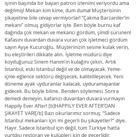
işinin başında bir bayan patron izlenimi veriyordu ama
değilmiş! Mekan kim kime, dum duma! Müşterisinin
şikayetine bile cevap vermiyorlar! “Çakma Barzaniler’in
mekanı” olmuş gidiyorlar işte. Ben böyle burnu kaf
dağında çok mekan ve mekancı gördüm, şimdi sürünen!
Kafasını duvardan duvara vuran çok işletmeci gördüm
sayın Ayşe Kucuroğlu.. Müşterinizin sesine kulak verin,
bu eleştirileri dikkate alın.. İşletme müdürü diye
koyduğunuz Sinem Hanım’ın kulağını çekin.. Artık
İstanbul, eski İstanbul değil ve de olmayacak. Yeme-
içme-eğlence sektörü değişecek, kalitelileşecek. Yeni
döneme ayak uyduranlar kalacak, uyduramayanlar
gidecek. Bu böyle biline.. Benden söylemesi. Sonra
demedi demeyin, kafanızı duvardan duvara vurmayın
Happily Ever After! [b]HAPPILY EVER AFTER’DAN
ŞİKAYET VAR![/b] Bazı okurlarımız sormuş; “Sadece
İstanbul mekanları için mi geçerli bu şikayetler?” diye..
Hayır. Sadece İstanbul için değil, tüm Türkiye hatta
yurtdışı restoran ve kulüpleri için de geçerlidir.