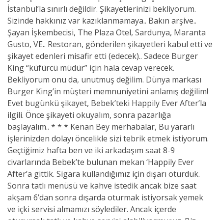
İstanbul’la sınırlı değildir. Şikayetlerinizi bekliyorum.
Sizinde hakkınız var kazıklanmamaya.. Bakın arşive..
Şayan İşkembecisi, The Plaza Otel, Sardunya, Maranta
Gusto, VE.. Restoran, gönderilen şikayetleri kabul etti ve
şikayet edenleri misafir etti (edecek).. Sadece Burger
King “küfürcü müdür” için hala cevap verecek.
Bekliyorum onu da, unutmuş değilim. Dünya markası
Burger King’in müşteri memnuniyetini anlamış değilim!
Evet bugünkü şikayet, Bebek’teki Happily Ever After’la
ilgili. Önce şikayeti okuyalım, sonra pazarlığa
başlayalım.. * * * Kenan Bey merhabalar, Bu yararlı
işlerinizden dolayı öncelikle sizi tebrik etmek istiyorum.
Geçtiğimiz hafta ben ve iki arkadaşım saat 8-9
civarlarında Bebek’te bulunan mekan ‘Happily Ever
After’a gittik. Sigara kullandığımız için dışarı oturduk.
Sonra tatlı menüsü ve kahve istedik ancak bize saat
akşam 6’dan sonra dışarda oturmak istiyorsak yemek
ve içki servisi almamızı söylediler. Ancak içerde