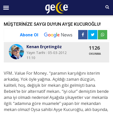
06 AĞUSTOS Perşembe 23:02
MÜŞTERİNİZE SAYGI DUYUN AYŞE KUCUROĞLU!
Abone Ol
Kenan Erçetingöz
1126
Yayın Tarihi : 05-03-2012
OKUNMA
11:10
VFM.. Value For Money.. “paramın karşılığını isterim
arkadaş. Yok öyle yağma.. Açıldığı zaman düzgün,
kaliteli, hoş, değişik bir mekan gibi gelmişti bana.
Bebek’te bir alternatif mekan.. “iyi olur” demiştim bende
ama iyi olmadı nedense! Aşağıda şikayetler var mekanla
ilgili. “adamına göre muamele” yapan bir mekandan
mekan olmaz! Oysa sahibi Ayşe Kucuroğlu, aklı başında,