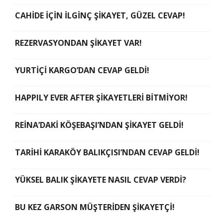
CAHİDE İÇİN İLGİNÇ ŞİKAYET, GÜZEL CEVAP!
REZERVASYONDAN ŞİKAYET VAR!
YURTİÇİ KARGO’DAN CEVAP GELDİ!
HAPPILY EVER AFTER ŞİKAYETLERİ BİTMİYOR!
REİNA’DAKİ KÖŞEBAŞI’NDAN ŞİKAYET GELDİ!
TARİHİ KARAKÖY BALIKÇISI’NDAN CEVAP GELDİ!
YÜKSEL BALIK ŞİKAYETE NASIL CEVAP VERDİ?
BU KEZ GARSON MÜŞTERİDEN ŞİKAYETÇİ!