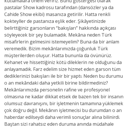
kutlamalara önem veririz. Bunu göstergesi olarak
pastalar Show kadrosu tarafından (dansözler ya da
Cahide Show ekibi) masanıza getirilir. Hatta renkli
kokteyller de pastanıza eşlik eder. Şikâyetinizde
belirttiğiniz garsonların “bakışları” hakkında açıkçası
söyleyecek bir şey bulamadık. Mekâna neden Türk
misafirlerin gelmesini istemeyelim? Buna da bir anlam
veremedik. Bizim mekânlarımızda çoğunluk Türk
müşterilerden oluşur. Hatta bununla da övünürüz.
Kehanet ve hissettiğiniz kötü dileklerin ne olduğunu da
anlayamadık. Farz edelim size hizmet eden garson tüm
dediklerinizi bakışları ile bir bir yaptı. Neden bu durumu
o an mekândaki daha yetkili birine bildirmediniz?
Mekânlarımızda personelin rafine ve profesyonel
olmasına ne kadar dikkat etsek de bazen tek bir insanın
olumsuz davranışını, bir işletmenin tamamına yüklemek
çok doğru değil. Mekânın işletmecisi bu durumdan o an
haberdar edilseydi daha verimli sonuçlar alına bilinirdi.
Baştan sizi rahatsız eden duruma anında müdahale