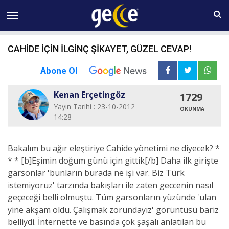
08 AĞUSTOS Cumartesi 18:40
CAHİDE İÇİN İLGİNÇ ŞİKAYET, GÜZEL CEVAP!
Abone Ol
Kenan Erçetingöz
1729
Yayın Tarihi : 23-10-2012
OKUNMA
14:28
Bakalım bu ağır eleştiriye Cahide yönetimi ne diyecek? *
* * [b]Eşimin doğum günü için gittik[/b] Daha ilk girişte
garsonlar 'bunların burada ne işi var. Biz Türk
istemiyoruz' tarzında bakışları ile zaten geccenin nasıl
geçeceği belli olmuştu. Tüm garsonların yüzünde 'ulan
yine akşam oldu. Çalışmak zorundayız' görüntüsü bariz
belliydi. İnternette ve basında çok şaşalı anlatılan bu