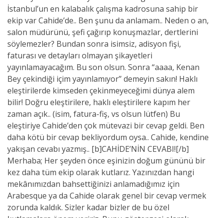
İstanbul’un en kalabalık çalışma kadrosuna sahip bir
ekip var Cahide’de.. Ben şunu da anlamam.. Neden o an,
salon müdürünü, şefi çağırıp konuşmazlar, dertlerini
söylemezler? Bundan sonra isimsiz, adisyon fişi,
faturası ve detayları olmayan şikayetleri
yayınlamayacağım. Bu son olsun. Sonra “aaaa, Kenan
Bey çekindiği içim yayınlamıyor” demeyin sakın! Haklı
eleştirilerde kimseden çekinmeyeceğimi dünya alem
bilir! Doğru eleştirilere, haklı eleştirilere kapım her
zaman açık.. (isim, fatura-fiş, vs olsun lütfen) Bu
eleştiriye Cahide’den çok mütevazi bir cevap geldi. Ben
daha kötü bir cevap bekliyordum oysa.. Cahide, kendine
yakışan cevabı yazmış.. [b]CAHİDE’NİN CEVABI![/b]
Merhaba; Her şeyden önce eşinizin doğum gününü bir
kez daha tüm ekip olarak kutlarız. Yazınızdan hangi
mekânımızdan bahsettiğinizi anlamadığımız için
Arabesque ya da Cahide olarak genel bir cevap vermek
zorunda kaldık. Sizler kadar bizler de bu özel