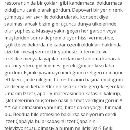
restorantın da bir çokları gibi kandırmaca, doldurmaca
olduğunu canlı olarak gördüm. Depovari bir yerin renk
çümbüşü ıvır zıvır ile doldurularak, konsept diye
satılması ancak bizim gibi üçüncü dünya ülkelerinde
olur şüphesiz. Masaya yakın geçen her garson veya
müşteriden sonra deprem oluyor hissi vermesi ise,
işçilikte ve dekorda ne kadar özenli oldukları hakkında
size bir mesaj verecektir şüphesiz. İnternette ve
özellikle medyada yapılan reklam ve tanıtıma kanarak
bu tür yerlere gidilmemesi gerektiğini bir kez daha
gördüm. Eşimle yaşamayı umduğum özel geccenin içine
ettikleri içinde dileğim, bu restoranın başına umduğum
ve dilediğim kehanetler en kısa sürede gerçekleşecektir.
Umarım İzzet Çapa TV macerasından kafasını kaldırıp,
işletmelerinin müşteriye nasıl hizmet verdiğini görür. *
* * Ağır olmasının yanı sıra, biraz da ön yargılı bir mail
bu.. Beddua bile etmesine bakılırsa sanıyorum derdi
İzzet Çapa’yla bu arkadaşın! İzzet Çapa’nın
televizyoncusu olmasıyla bunun ne ilgisi var? Belki