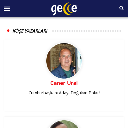
08 AĞUSTOS Cumartesi 21:17
KÖŞE YAZARLARI
Caner Ural
Cumhurbaşkanı Adayı Doğukan Polat!