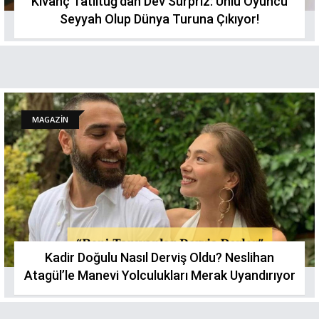
Kıvanç Tatlıtuğ'dan Dev Sürpriz: Ünlü Oyuncu
Seyyah Olup Dünya Turuna Çıkıyor!
MAGAZİN
Kadir Doğulu Nasıl Derviş Oldu? Neslihan
Atagül’le Manevi Yolculukları Merak Uyandırıyor