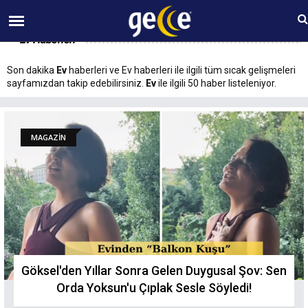
07 AĞUSTOS Cuma 12:22
Ev Haberleri
Son dakika
Ev
haberleri ve Ev haberleri ile ilgili tüm sıcak gelişmeleri
sayfamızdan takip edebilirsiniz.
Ev
ile ilgili 50 haber listeleniyor.
MAGAZİN
Göksel'den Yıllar Sonra Gelen Duygusal Şov: Sen
Orda Yoksun'u Çıplak Sesle Söyledi!