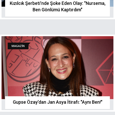
Kızılcık Şerbeti'nde Şoke Eden Olay: "Nursema,
Ben Gönlümü Kaptırdım"
MAGAZİN
Gupse Özay’dan Jan Asya İtirafı: "Aynı Ben!"