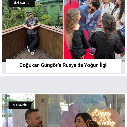
DİZİ GALERİ
Doğukan Güngör’e Rusya’da Yoğun İlgi!
MAGAZİN