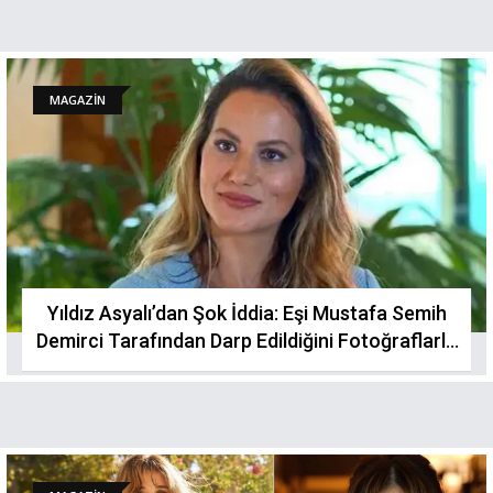
MAGAZİN
Yıldız Asyalı’dan Şok İddia: Eşi Mustafa Semih
Demirci Tarafından Darp Edildiğini Fotoğraflarla
Açıkladı!