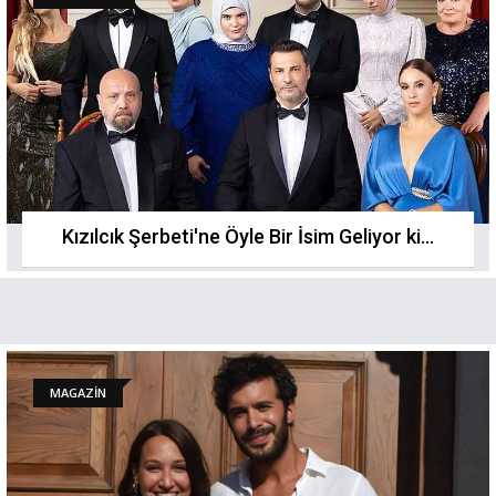
Kızılcık Şerbeti'ne Öyle Bir İsim Geliyor ki...
MAGAZİN