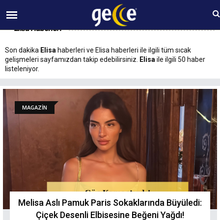
07 AĞUSTOS Cuma 12:43
Elisa Haberleri
Son dakika
Elisa
haberleri ve Elisa haberleri ile ilgili tüm sıcak
gelişmeleri sayfamızdan takip edebilirsiniz.
Elisa
ile ilgili 50 haber
listeleniyor.
MAGAZİN
Melisa Aslı Pamuk Paris Sokaklarında Büyüledi:
Çiçek Desenli Elbisesine Beğeni Yağdı!