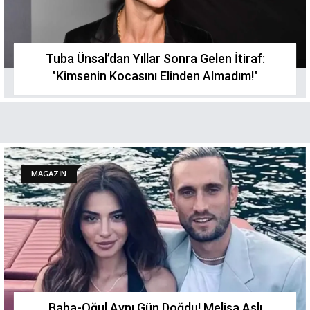
Tuba Ünsal’dan Yıllar Sonra Gelen İtiraf:
"Kimsenin Kocasını Elinden Almadım!"
MAGAZİN
Baba-Oğul Aynı Gün Doğdu! Melisa Aslı