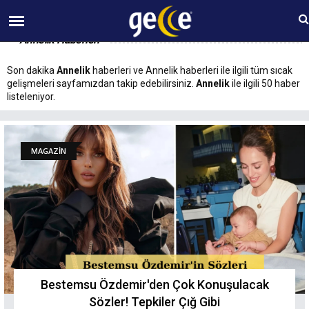
06 AĞUSTOS Perşembe 13:24
Annelik Haberleri
Son dakika
Annelik
haberleri ve Annelik haberleri ile ilgili tüm sıcak
gelişmeleri sayfamızdan takip edebilirsiniz.
Annelik
ile ilgili 50 haber
listeleniyor.
MAGAZİN
Bestemsu Özdemir'den Çok Konuşulacak
Sözler! Tepkiler Çığ Gibi