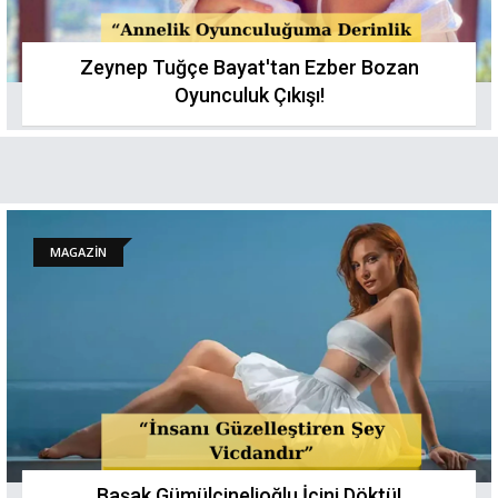
Zeynep Tuğçe Bayat'tan Ezber Bozan
Oyunculuk Çıkışı!
MAGAZİN
Başak Gümülcinelioğlu İçini Döktü!