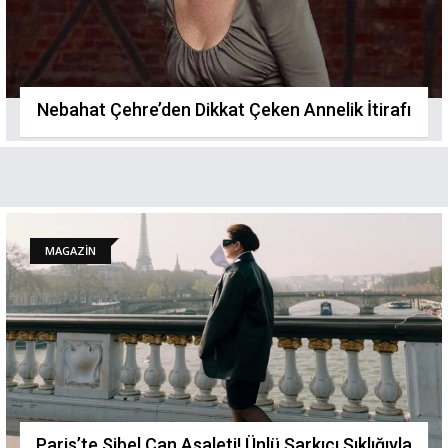
Nebahat Çehre’den Dikkat Çeken Annelik İtirafı
MAGAZİN
Paris’te Sibel Can Asaleti! Ünlü Şarkıcı Şıklığıyla