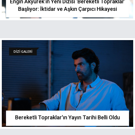
Engin Akyürek’in Yeni Dizisi ‘Bereketli Topraklar’
Başlıyor: İktidar ve Aşkın Çarpıcı Hikayesi
DİZİ GALERİ
Bereketli Topraklar'ın Yayın Tarihi Belli Oldu