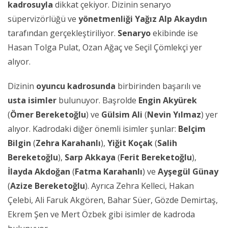
kadrosuyla
dikkat çekiyor. Dizinin senaryo
süpervizörlüğü ve
yönetmenliği
Yağız Alp Akaydın
tarafından gerçekleştiriliyor.
Senaryo
ekibinde ise
Hasan Tolga Pulat, Ozan Ağaç ve Seçil Çömlekçi yer
alıyor.
Dizinin
oyuncu kadrosunda
birbirinden başarılı ve
usta isimler
bulunuyor. Başrolde
Engin Akyürek
(
Ömer Bereketoğlu
) ve
Gülsim Ali
(
Nevin Yılmaz
) yer
alıyor. Kadrodaki diğer önemli isimler şunlar:
Belçim
Bilgin
(
Zehra Karahanlı
),
Yiğit Koçak
(
Salih
Bereketoğlu
),
Sarp Akkaya
(
Ferit Bereketoğlu
),
İlayda Akdoğan
(
Fatma Karahanlı
) ve
Ayşegül Günay
(
Azize Bereketoğlu
). Ayrıca Zehra Kelleci, Hakan
Çelebi, Ali Faruk Akgören, Bahar Süer, Gözde Demirtaş,
Ekrem Şen ve Mert Özbek gibi isimler de kadroda