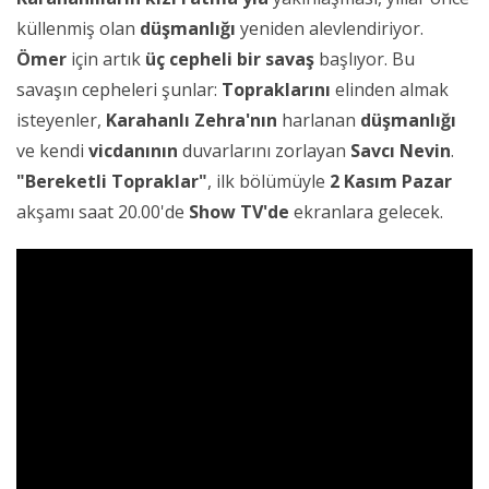
küllenmiş olan
düşmanlığı
yeniden alevlendiriyor.
Ömer
için artık
üç cepheli bir savaş
başlıyor. Bu
savaşın cepheleri şunlar:
Topraklarını
elinden almak
isteyenler,
Karahanlı Zehra'nın
harlanan
düşmanlığı
ve kendi
vicdanının
duvarlarını zorlayan
Savcı Nevin
.
"Bereketli Topraklar"
, ilk bölümüyle
2 Kasım Pazar
akşamı saat 20.00'de
Show TV'de
ekranlara gelecek.