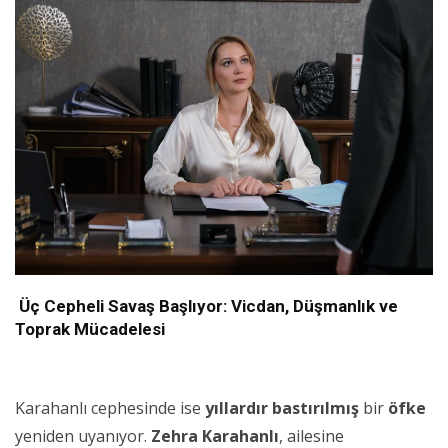
Üç Cepheli Savaş Başlıyor: Vicdan, Düşmanlık ve
Toprak Mücadelesi
Karahanlı cephesinde ise
yıllardır bastırılmış
bir
öfke
yeniden uyanıyor.
Zehra Karahanlı
, ailesine