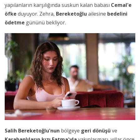
yapılanların karşılığında suskun kalan babası
Cemal'e
öfke
duyuyor. Zehra,
Bereketoğlu
ailesine
bedelini
ödetme
gününü bekliyor.
Salih Bereketoğlu'nun
bölgeye
geri dönüşü
ve
Karahanlıların kızı Fatma'yla
yakınlaşması, yıllar önce