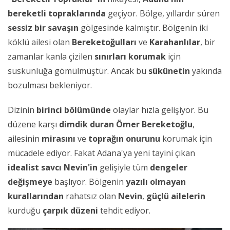
bereketli topraklarında
geçiyor. Bölge, yıllardır süren
sessiz bir savaşın
gölgesinde kalmıştır. Bölgenin iki
köklü ailesi olan
Bereketoğulları
ve
Karahanlılar
, bir
zamanlar kanla çizilen
sınırları korumak
için
suskunluğa gömülmüştür. Ancak bu
sükûnetin
yakında
bozulması bekleniyor.
Dizinin
birinci bölümünde
olaylar hızla gelişiyor. Bu
düzene karşı
dimdik duran
Ömer Bereketoğlu
,
ailesinin
mirasını
ve
toprağın onurunu
korumak için
mücadele ediyor. Fakat Adana'ya yeni tayini çıkan
idealist savcı Nevin'in
gelişiyle tüm
dengeler
değişmeye
başlıyor. Bölgenin
yazılı olmayan
kurallarından
rahatsız olan
Nevin
,
güçlü ailelerin
kurduğu
çarpık düzeni
tehdit ediyor.