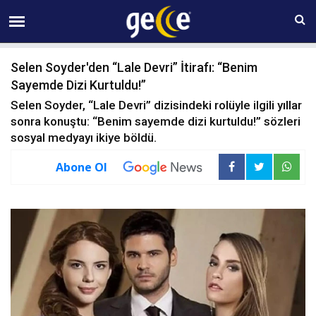
10 AĞUSTOS Pazartesi 08:46
Selen Soyder'den “Lale Devri” İtirafı: “Benim
Sayemde Dizi Kurtuldu!”
Selen Soyder, “Lale Devri” dizisindeki rolüyle ilgili yıllar
sonra konuştu: “Benim sayemde dizi kurtuldu!” sözleri
sosyal medyayı ikiye böldü.
Abone Ol