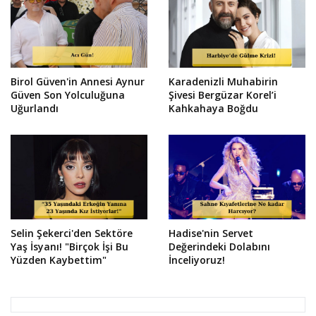
Birol Güven'in Annesi Aynur
Karadenizli Muhabirin
Güven Son Yolculuğuna
Şivesi Bergüzar Korel’i
Uğurlandı
Kahkahaya Boğdu
Selin Şekerci'den Sektöre
Hadise'nin Servet
Yaş İsyanı! "Birçok İşi Bu
Değerindeki Dolabını
Yüzden Kaybettim"
İnceliyoruz!