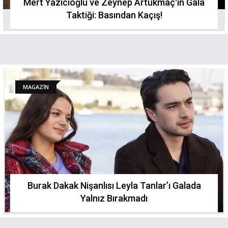
Mert Yazıcıoğlu ve Zeynep Artukmaç'ın Gala
Taktiği: Basından Kaçış!
MAGAZİN
Burak Dakak Nişanlısı Leyla Tanlar’ı Galada
Yalnız Bırakmadı