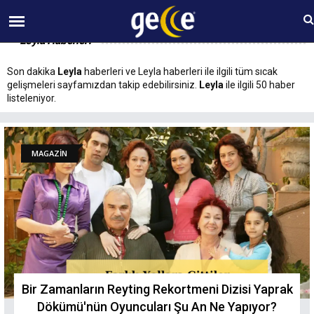
09 AĞUSTOS Pazar 09:40
Leyla Haberleri
Son dakika
Leyla
haberleri ve Leyla haberleri ile ilgili tüm sıcak
gelişmeleri sayfamızdan takip edebilirsiniz.
Leyla
ile ilgili 50 haber
listeleniyor.
MAGAZİN
Bir Zamanların Reyting Rekortmeni Dizisi Yaprak
Dökümü'nün Oyuncuları Şu An Ne Yapıyor?