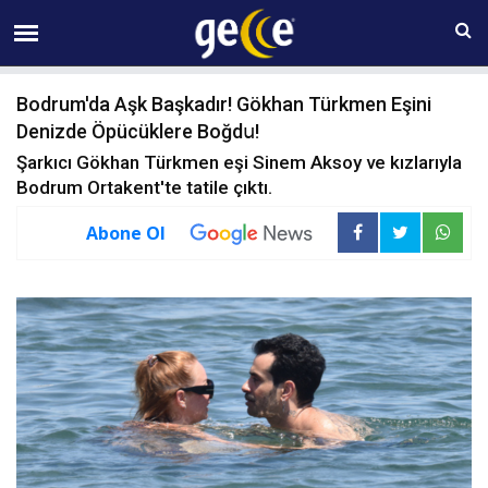
09 AĞUSTOS Pazar 09:21
Bodrum'da Aşk Başkadır! Gökhan Türkmen Eşini
Denizde Öpücüklere Boğdս!
Şarkıcı Gökhan Türkmen eşi Sinem Aksoy ve kızlarıyla
Bodrum Ortakent'te tatile çıktı.
Abone Ol