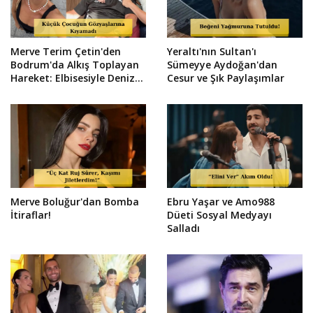
Merve Terim Çetin'den
Yeraltı'nın Sultan'ı
Bodrum'da Alkış Toplayan
Sümeyye Aydoğan'dan
Hareket: Elbisesiyle Denize
Cesur ve Şık Paylaşımlar
Atladı!
Merve Boluğur'dan Bomba
Ebru Yaşar ve Amo988
İtiraflar!
Düeti Sosyal Medyayı
Salladı