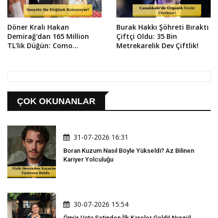
Döner Kralı Hakan
Burak Hakkı Şöhreti Bıraktı
Demirağ'dan 165 Million
Çiftçi Oldu: 35 Bin
TL'lik Düğün: Como
Metrekarelik Dev Çiftlik!
Gölü'nde Masal Gibi 3 Gün!
ÇOK OKUNANLAR
31-07-2026 16:31
Boran Kuzum Nasıl Böyle Yükseldi? Az Bilinen
Kariyer Yolculuğu
30-07-2026 15:54
Ömür Usta Setinden İlk Kareler Geldi! Nurgül