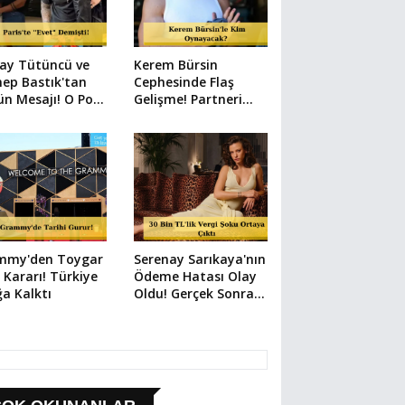
ay Tütüncü ve
Kerem Bürsin
ep Bastık'tan
Cephesinde Flaş
n Mesajı! O Poz
Gelişme! Partneri
Şeyi Anlattı
Şaşırttı
mmy'den Toygar
Serenay Sarıkaya'nın
lı Kararı! Türkiye
Ödeme Hatası Olay
a Kalktı
Oldu! Gerçek Sonra
Çıktı