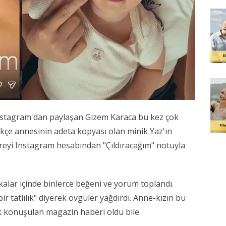
k Instagram'dan paylaşan Gizem Karaca bu kez çok
tikçe annesinin adeta kopyası olan minik Yaz'ın
areyi Instagram hesabından "Çıldıracağım" notuyla
kalar içinde binlerce beğeni ve yorum toplandı.
bir tatlılık" diyerek övgüler yağdırdı. Anne-kızın bu
k konuşulan magazin haberi oldu bile.