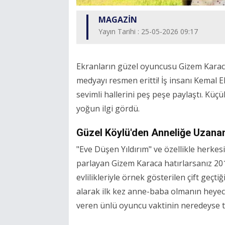
MAGAZİN
Yayın Tarihi : 25-05-2026 09:17
Ekranların güzel oyuncusu Gizem Karaca 
medyayı resmen eritti! İş insanı Kemal Ek
sevimli hallerini peş peşe paylaştı. Küçü
yoğun ilgi gördü.
Güzel Köylü'den Anneliğe Uzana
"Eve Düşen Yıldırım" ve özellikle herkesin
parlayan Gizem Karaca hatırlarsanız 201
evlilikleriyle örnek gösterilen çift geçti
alarak ilk kez anne-baba olmanın heyeca
veren ünlü oyuncu vaktinin neredeyse t