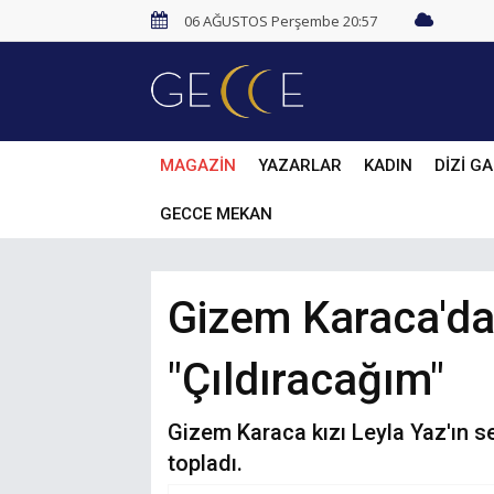
06 AĞUSTOS Perşembe 20:57
MAGAZİN
YAZARLAR
KADIN
DİZİ GA
GECCE MEKAN
Gizem Karaca'dan
"Çıldıracağım"
Gizem Karaca kızı Leyla Yaz'ın 
topladı.