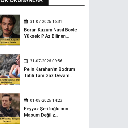
ÇOK OKUNANLAR
31-07-2026 16:31
Boran Kuzum Nasıl Böyle
Yükseldi? Az Bilinen
Kariyer Yolculuğu
31-07-2026 09:56
Pelin Karahan'ın Bodrum
Tatili Tam Gaz Devam
Ediyor! Şezlong Keyfi ve
Şıklığıyla Göz Doldurdu!
01-08-2026 14:23
Feyyaz Şerifoğlu'nun
Masum Değiliz
Performansı Sosyal
Medyada Yeniden Gündem