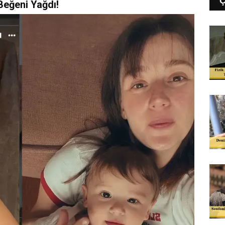
 Beğeni Yağdı!