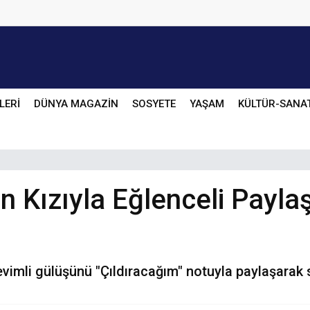
LERİ
DÜNYA MAGAZİN
SOSYETE
YAŞAM
KÜLTÜR-SANA
 Kızıyla Eğlenceli Payla
sevimli gülüşünü "Çıldıracağım" notuyla paylaşara