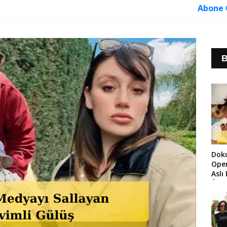
Abone 
B
Dok
Ope
Aslı
Üze