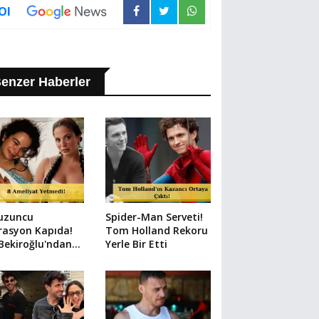
Ol
enzer Haberler
uzuncu
Spider-Man Serveti!
rasyon Kapıda!
Tom Holland Rekoru
 Bekiroğlu'ndan
Yerle Bir Etti
n Paylaşım