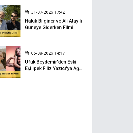
Oldu
31-07-2026 17:42
Haluk Bilginer ve Ali Atay'lı
Güneye Giderken Filmi
Sete Çıktı
05-08-2026 14:17
Ufuk Beydemir'den Eski
Eşi İpek Filiz Yazıcı'ya Ağır
Gönderme: "Attan İnip
Eşeğe..."