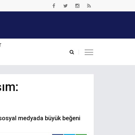
T
şım:
k sosyal medyada büyük beğeni