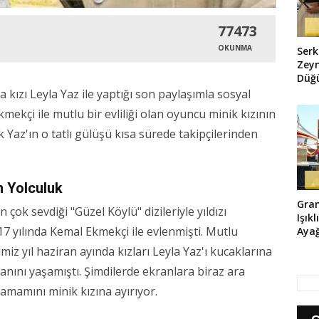
77473
OKUNMA
Serk
Zeyn
Düğü
Her 
kızı Leyla Yaz ile yaptığı son paylaşımla sosyal
mekçi ile mutlu bir evliliği olan oyuncu minik kızının
k Yaz'ın o tatlı gülüşü kısa sürede takipçilerinden
n Yolculuk
Gra
 çok sevdiği "Güzel Köylü" dizileriyle yıldızı
Işık
7 yılında Kemal Ekmekçi ile evlenmişti. Mutlu
Ayağ
ğimiz yıl haziran ayında kızları Leyla Yaz'ı kucaklarına
nını yaşamıştı. Şimdilerde ekranlara biraz ara
amamını minik kızına ayırıyor.