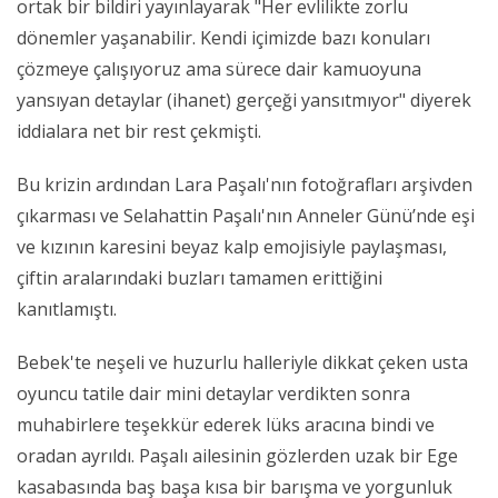
ortak bir bildiri yayınlayarak "Her evlilikte zorlu
dönemler yaşanabilir. Kendi içimizde bazı konuları
çözmeye çalışıyoruz ama sürece dair kamuoyuna
yansıyan detaylar (ihanet) gerçeği yansıtmıyor" diyerek
iddialara net bir rest çekmişti.
Bu krizin ardından Lara Paşalı'nın fotoğrafları arşivden
çıkarması ve Selahattin Paşalı'nın Anneler Günü’nde eşi
ve kızının karesini beyaz kalp emojisiyle paylaşması,
çiftin aralarındaki buzları tamamen erittiğini
kanıtlamıştı.
Bebek'te neşeli ve huzurlu halleriyle dikkat çeken usta
oyuncu tatile dair mini detaylar verdikten sonra
muhabirlere teşekkür ederek lüks aracına bindi ve
oradan ayrıldı. Paşalı ailesinin gözlerden uzak bir Ege
kasabasında baş başa kısa bir barışma ve yorgunluk