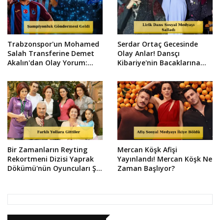
Trabzonspor'un Mohamed
Serdar Ortaç Gecesinde
Salah Transferine Demet
Olay Anlar! Dansçı
Akalın'dan Olay Yorum:
Kibariye'nin Bacaklarına
Şarkısı da Hazır!
Sarıldı
Bir Zamanların Reyting
Mercan Köşk Afişi
Rekortmeni Dizisi Yaprak
Yayınlandı! Mercan Köşk Ne
Dökümü'nün Oyuncuları Şu
Zaman Başlıyor?
An Ne Yapıyor?