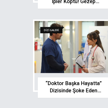
İpler Koptu! Gezep
Karakterinin Kovulma
Nedeni Şok Ettі!
DİZİ GALERİ
“Doktor Başka Hayatta”
Dizisinde Şoke Eden
Gelişme: Diziyi Bıraktı