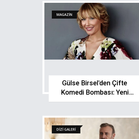
MAGAZİN
Gülse Birsel'den Çifte
Komedi Bombası: Yeni
Diziye Başladığını Açıkladı
DİZİ GALERİ