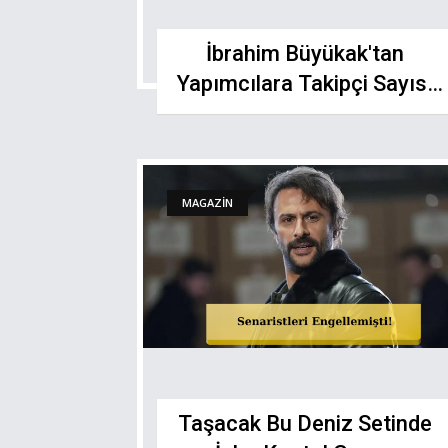
İbrahim Büyükak'tan
Yapımcılara Takipçi Sayısı
Dersi: "Bende Bu Tarz
Şeyler Yok"
MAGAZİN
Taşacak Bu Deniz Setinde