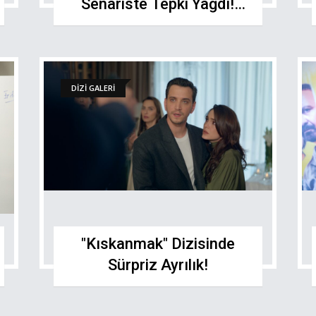
Senariste Tepki Yağdı!
Sezon Finali Fragmanı
Sınıfta Kaldı!
DİZİ GALERİ
"Kıskanmak" Dizisinde
Sürpriz Ayrılık!