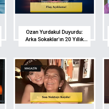
Ozan Yurdakul Duyurdu:
Arka Sokaklar'ın 20 Yıllık
Ekran Serüveni Sona Erdi
MAGAZİN