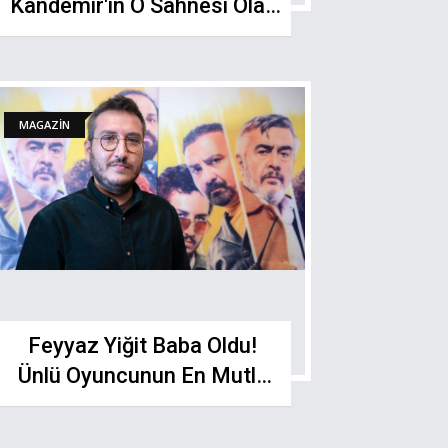
Kandemir'in O Sahnesi Olay
Oldu: "Resmen Çığlık Attım"
MAGAZİN
Feyyaz Yiğit Baba Oldu!
Ünlü Oyuncunun En Mutlu
Günü