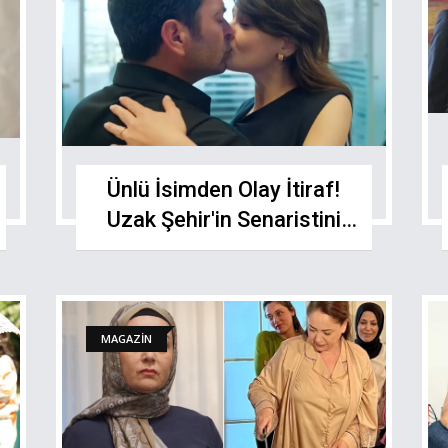
Ünlü İsimden Olay İtiraf!
Uzak Şehir'in Senaristini
Aramış: “Bunları Öpüştür”
MAGAZİN