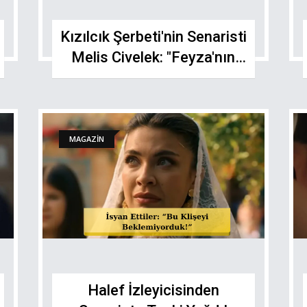
Kızılcık Şerbeti'nin Senaristi
Melis Civelek: "Feyza'nın
Annesiyim, Nilay'ın Değil!"
MAGAZİN
Halef İzleyicisinden