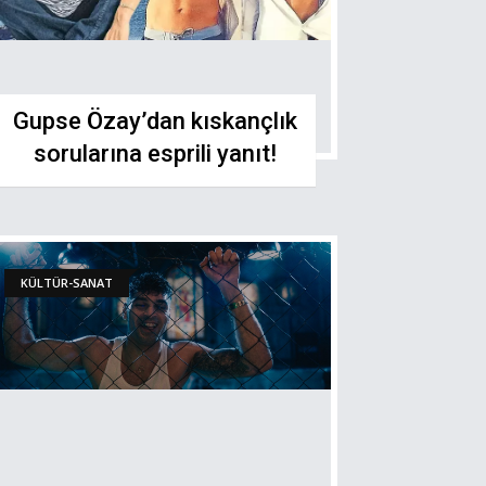
Gupse Özay’dan kıskançlık
sorularına esprili yanıt!
KÜLTÜR-SANAT