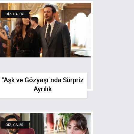
DİZİ GALERİ
"Aşk ve Gözyaşı"nda Sürpriz
Ayrılık
DİZİ GALERİ