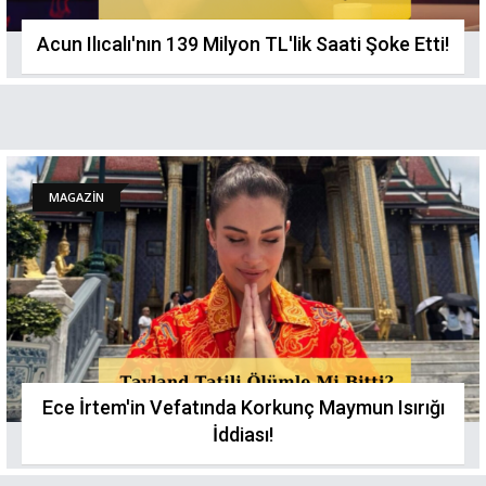
Acun Ilıcalı'nın 139 Milyon TL'lik Saati Şoke Ettі!
MAGAZİN
Ece İrtem'in Vefatında Korkunç Maymun Isırığı
İddiası!