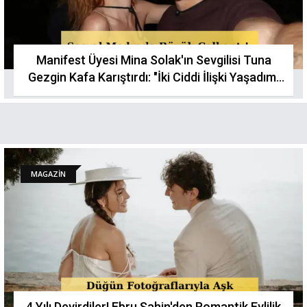
Manifest Üyesi Mina Solak'ın Sevgilisi Tuna
Gezgin Kafa Karıştırdı: "İki Ciddi İlişki Yaşadım,
Yürümedi"
MAGAZİN
4 Yılı Devirdiler! Ebru Şahin'den Romantik Evlilik