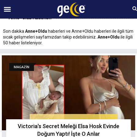
06 AĞUSTOS Perşembe 23:07
Anne+Oldu Haberleri
Son dakika
Anne+Oldu
haberleri ve Anne+Oldu haberleri ile ilgili tüm
sıcak gelişmeleri sayfamızdan takip edebilirsiniz.
Anne+Oldu
ile ilgili
50 haber listeleniyor.
MAGAZİN
Victoria's Secret Meleği Elsa Hosk Evinde
Doğum Yaptı! İşte O Anlar