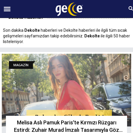
09 AĞUSTOS Pazar 11:41
Dekolte Haberleri
Son dakika
Dekolte
haberleri ve Dekolte haberleri ile ilgili tüm sıcak
gelişmeleri sayfamızdan takip edebilirsiniz.
Dekolte
ile ilgili 50 haber
listeleniyor.
MAGAZİN
Melisa Aslı Pamuk Paris'te Kırmızı Rüzgarı
Estirdi: Zuhair Murad İmzalı Tasarımıyla Göz