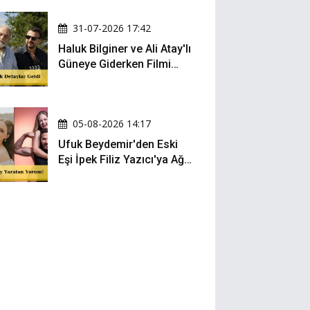
Oldu
31-07-2026 17:42
Haluk Bilginer ve Ali Atay'lı
Güneye Giderken Filmi
Sete Çıktı
05-08-2026 14:17
Ufuk Beydemir'den Eski
Eşi İpek Filiz Yazıcı'ya Ağır
Gönderme: "Attan İnip
Eşeğe..."