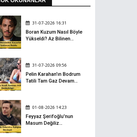
ÇOK OKUNANLAR
31-07-2026 16:31
Boran Kuzum Nasıl Böyle
Yükseldi? Az Bilinen
Kariyer Yolculuğu
31-07-2026 09:56
Pelin Karahan'ın Bodrum
Tatili Tam Gaz Devam
Ediyor! Şezlong Keyfi ve
Şıklığıyla Göz Doldurdu!
01-08-2026 14:23
Feyyaz Şerifoğlu'nun
Masum Değiliz
Performansı Sosyal
Medyada Yeniden Gündem