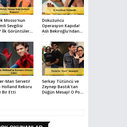
ek Mosso'nun
Dokuzuncu
mli Sevgilisi
Operasyon Kapıda!
 İlk Görüntüler
Aslı Bekiroğlu'ndan
i
Üzen Paylaşım
er-Man Serveti!
Serkay Tütüncü ve
 Holland Rekoru
Zeynep Bastık'tan
e Bir Etti
Düğün Mesajı! O Poz
Her Şeyi Anlattı