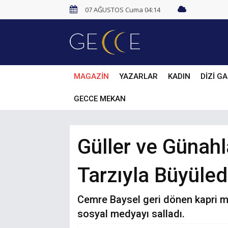
07 AĞUSTOS Cuma 04:14
MAGAZİN
YAZARLAR
KADIN
DİZİ GA
GECCE MEKAN
Güller ve Günahl
Tarzıyla Büyüled
Cemre Baysel geri dönen kapri mod
sosyal medyayı salladı.