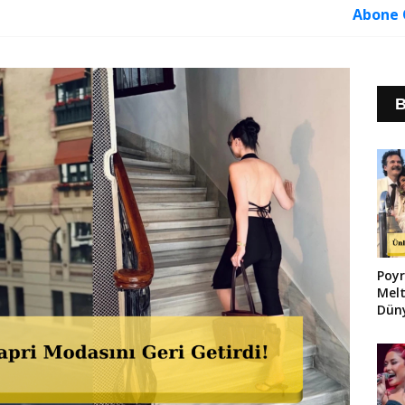
Abone 
B
Poyr
Melt
Düny