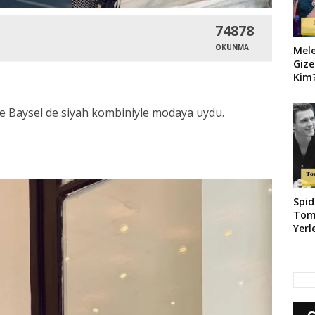
74878
OKUNMA
Mel
Gize
Kim?
Geld
e Baysel de siyah kombiniyle modaya uydu.
Spid
Tom
Yerl