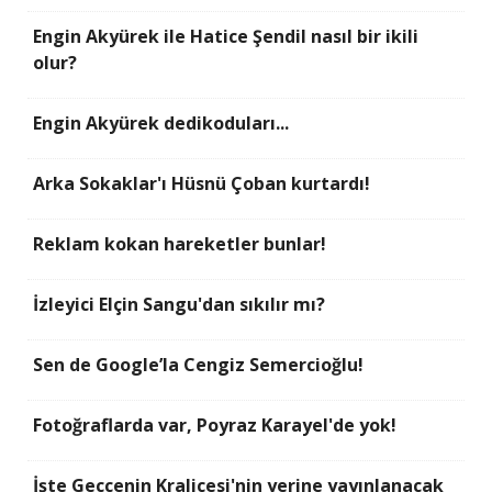
Engin Akyürek ile Hatice Şendil nasıl bir ikili
olur?
Engin Akyürek dedikoduları...
Arka Sokaklar'ı Hüsnü Çoban kurtardı!
Reklam kokan hareketler bunlar!
İzleyici Elçin Sangu'dan sıkılır mı?
Sen de Google’la Cengiz Semercioğlu!
Fotoğraflarda var, Poyraz Karayel'de yok!
İşte Geccenin Kraliçesi'nin yerine yayınlanacak