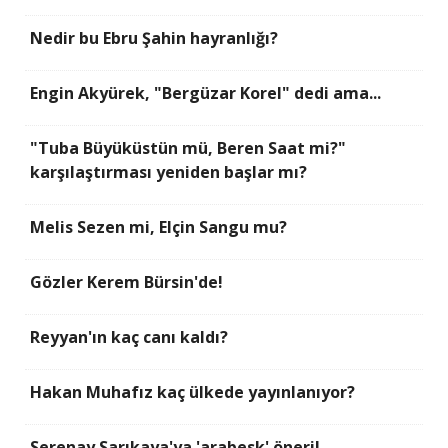
Nedir bu Ebru Şahin hayranlığı?
Engin Akyürek, "Bergüzar Korel" dedi ama...
"Tuba Büyüküstün mü, Beren Saat mi?"
karşılaştırması yeniden başlar mı?
Melis Sezen mi, Elçin Sangu mu?
Gözler Kerem Bürsin'de!
Reyyan'ın kaç canı kaldı?
Hakan Muhafız kaç ülkede yayınlanıyor?
Serenay Sarıkaya'ya 'arabesk' öneri!