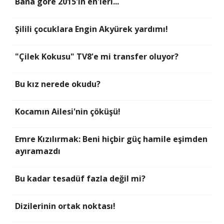
Bana göre 2015'in en'leri...
Şilili çocuklara Engin Akyürek yardımı!
"Çilek Kokusu" TV8'e mi transfer oluyor?
Bu kız nerede okudu?
Kocamın Ailesi'nin çöküşü!
Emre Kızılırmak: Beni hiçbir güç hamile eşimden
ayıramazdı
Bu kadar tesadüf fazla değil mi?
Dizilerinin ortak noktası!