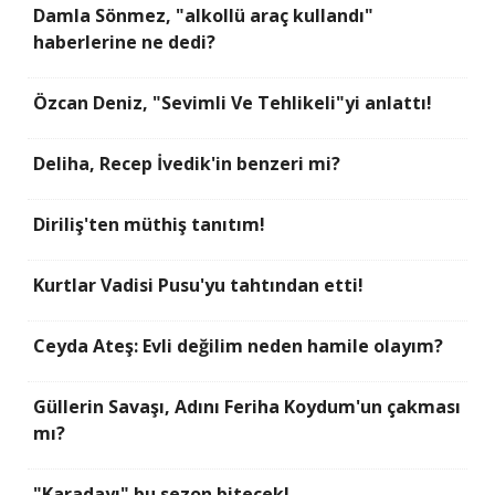
Damla Sönmez, "alkollü araç kullandı"
haberlerine ne dedi?
Özcan Deniz, "Sevimli Ve Tehlikeli"yi anlattı!
Deliha, Recep İvedik'in benzeri mi?
Diriliş'ten müthiş tanıtım!
Kurtlar Vadisi Pusu'yu tahtından etti!
Ceyda Ateş: Evli değilim neden hamile olayım?
Güllerin Savaşı, Adını Feriha Koydum'un çakması
mı?
"Karadayı" bu sezon bitecek!