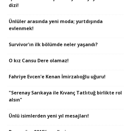
dizi!
Ünlüler arasında yeni moda; yurtdışında
evlenmek!
Survivor'ın ilk bölümde neler yaşandı?
O kız Cansu Dere olamaz!
Fahriye Evcen'e Kenan İmirzalıoğlu uğuru!
"Serenay Sarıkaya ile Kıvanç Tatlıtuğ birlikte rol
alsın"
Ünlü isimlerden yeni yıl mesajları!