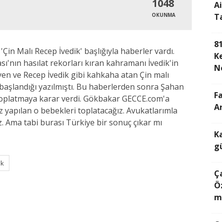
1048
A
OKUNMA
T
8
Çin Malı Recep İvedik' başlığıyla haberler vardı.
K
ı'nın hasılat rekorları kıran kahramanı İvedik'in
N
eyen ve Recep İvedik gibi kahkaha atan Çin malı
a başlandığı yazılmıştı. Bu haberlerden sonra Şahan
Fa
toplatmaya karar verdi. Gökbakar GECCE.com'a
A
iz yapılan o bebekleri toplatacağız. Avukatlarımla
. Ama tabi burası Türkiye bir sonuç çıkar mı
K
g
ik
Ç
Ö
m