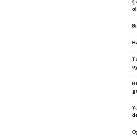
Ç
o
B
H
T
o
R
g
Ya
d
O