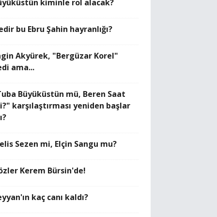
üyüküstün kiminle rol alacak?
edir bu Ebru Şahin hayranlığı?
ngin Akyürek, "Bergüzar Korel"
edi ama...
Tuba Büyüküstün mü, Beren Saat
i?" karşılaştırması yeniden başlar
ı?
elis Sezen mi, Elçin Sangu mu?
özler Kerem Bürsin'de!
eyyan'ın kaç canı kaldı?