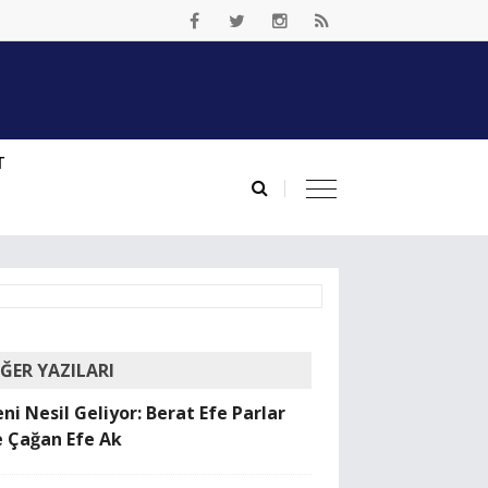
T
İĞER YAZILARI
ni Nesil Geliyor: Berat Efe Parlar
e Çağan Efe Ak