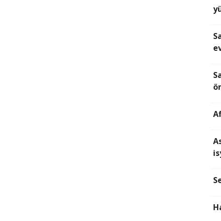
y
S
ev
Sa
ö
Af
As
is
Se
H