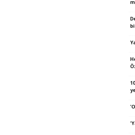
m
D
b
Y
H
Ö
1
y
'
'Y