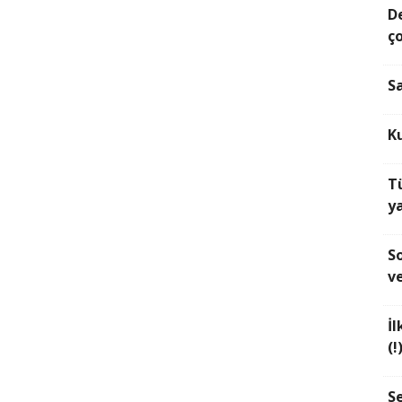
D
ço
S
K
T
y
S
v
İl
(!
Se