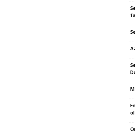
S
fa
Se
Az
Se
D
M
E
o
O