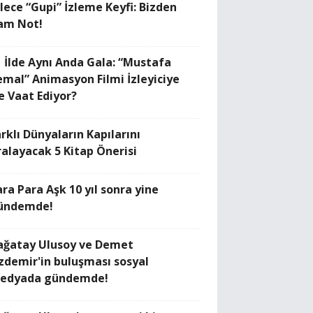
ilece “Gupi” İzleme Keyfi: Bizden
am Not!
1 İlde Aynı Anda Gala: “Mustafa
emal” Animasyon Filmi İzleyiciye
e Vaat Ediyor?
rklı Dünyaların Kapılarını
ralayacak 5 Kitap Önerisi
ara Para Aşk 10 yıl sonra yine
ündemde!
ağatay Ulusoy ve Demet
zdemir'in buluşması sosyal
edyada gündemde!