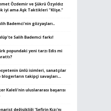
emet Özdemir ve Şükrü Özyıldız
k iyi ama Aşk Taktikleri "Klişe."
alih Bademci'nin gözyaşları..
ulüp'te Salih Bademci farkı!
ürk popundaki yeni tarzı Edis mi
arattı?
osyetenin ünlü isimleri, sanatçılar
e blogerların takipçi savaşları…
ker Kaleli'nin uluslararası başarısı
)
narist değişikliği 'Sefirin Kızı'nı