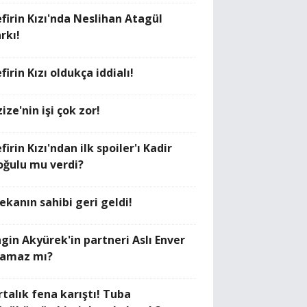
efirin Kızı'nda Neslihan Atagül
rkı!
firin Kızı oldukça iddialı!
ize'nin işi çok zor!
firin Kızı'ndan ilk spoiler'ı Kadir
oğulu mu verdi?
ekanın sahibi geri geldi!
ngin Akyürek'in partneri Aslı Enver
lamaz mı?
rtalık fena karıştı! Tuba