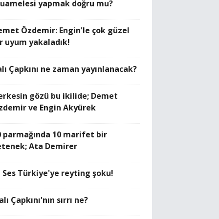
uamelesi yapmak doğru mu?
emet Özdemir: Engin'le çok güzel
ir uyum yakaladık!
alı Çapkını ne zaman yayınlanacak?
erkesin gözü bu ikilide; Demet
zdemir ve Engin Akyürek
0 parmağında 10 marifet bir
etenek; Ata Demirer
O Ses Türkiye'ye reyting şoku!
alı Çapkını'nın sırrı ne?