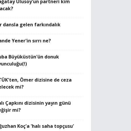
ağatay Ulusoy'un partneri kim
lacak?
ir dansla gelen farkındalık
ande Yener'in sırrı ne?
uba Büyüküstün'ün donuk
yunculuğu(!)
TÜK'ten, Ömer dizisine de ceza
elecek mi?
lı Çapkını dizisinin yayın günü
eğişir mi?
ğuzhan Koç'a 'halı saha topçusu'