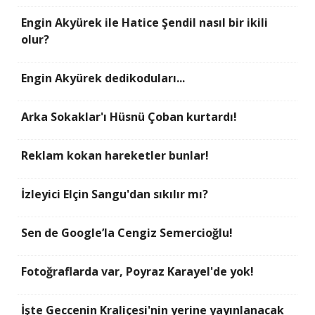
Engin Akyürek ile Hatice Şendil nasıl bir ikili
olur?
Engin Akyürek dedikoduları...
Arka Sokaklar'ı Hüsnü Çoban kurtardı!
Reklam kokan hareketler bunlar!
İzleyici Elçin Sangu'dan sıkılır mı?
Sen de Google’la Cengiz Semercioğlu!
Fotoğraflarda var, Poyraz Karayel'de yok!
İşte Geccenin Kraliçesi'nin yerine yayınlanacak