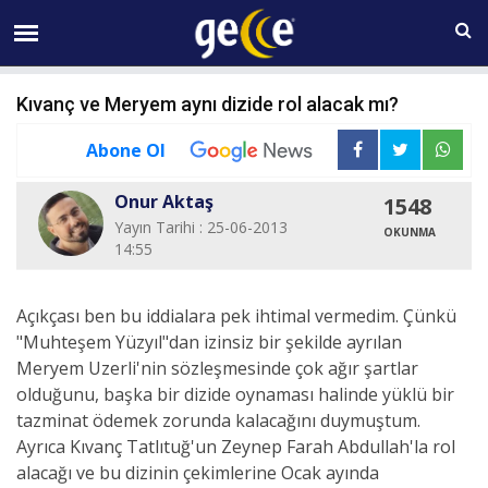
06 AĞUSTOS Perşembe 18:43
Kıvanç ve Meryem aynı dizide rol alacak mı?
Abone Ol
Onur Aktaş
1548
Yayın Tarihi : 25-06-2013
OKUNMA
14:55
Açıkçası ben bu iddialara pek ihtimal vermedim. Çünkü
"Muhteşem Yüzyıl"dan izinsiz bir şekilde ayrılan
Meryem Uzerli'nin sözleşmesinde çok ağır şartlar
olduğunu, başka bir dizide oynaması halinde yüklü bir
tazminat ödemek zorunda kalacağını duymuştum.
Ayrıca Kıvanç Tatlıtuğ'un Zeynep Farah Abdullah'la rol
alacağı ve bu dizinin çekimlerine Ocak ayında