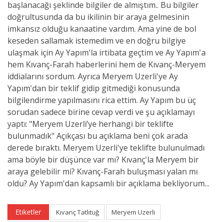
başlanacağı şeklinde bilgiler de almıştım.. Bu bilgiler
doğrultusunda da bu ikilinin bir araya gelmesinin
imkansız olduğu kanaatine vardım. Ama yine de bol
keseden sallamak istemedim ve en doğru bilgiye
ulaşmak için Ay Yapım'la irtibata geçtim ve Ay Yapım'a
hem Kıvanç-Farah haberlerini hem de Kıvanç-Meryem
iddialarını sordum. Ayrıca Meryem Uzerli'ye Ay
Yapım'dan bir teklif gidip gitmediği konusunda
bilgilendirme yapılmasını rica ettim. Ay Yapım bu üç
sorudan sadece birine cevap verdi ve şu açıklamayı
yaptı: "Meryem Uzerli’ye herhangi bir teklifte
bulunmadık" Açıkçası bu açıklama beni çok arada
derede bıraktı. Meryem Uzerli'ye teklifte bulunulmadı
ama böyle bir düşünce var mı? Kıvanç'la Meryem bir
araya gelebilir mi? Kıvanç-Farah buluşması yalan mı
oldu? Ay Yapım'dan kapsamlı bir açıklama bekliyorum...
Etiketler
Kıvanç Tatlıtuğ
Meryem Uzerli