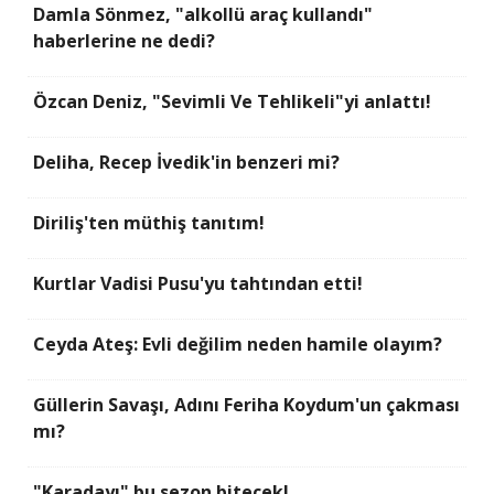
Damla Sönmez, "alkollü araç kullandı"
haberlerine ne dedi?
Özcan Deniz, "Sevimli Ve Tehlikeli"yi anlattı!
Deliha, Recep İvedik'in benzeri mi?
Diriliş'ten müthiş tanıtım!
Kurtlar Vadisi Pusu'yu tahtından etti!
Ceyda Ateş: Evli değilim neden hamile olayım?
Güllerin Savaşı, Adını Feriha Koydum'un çakması
mı?
"Karadayı" bu sezon bitecek!