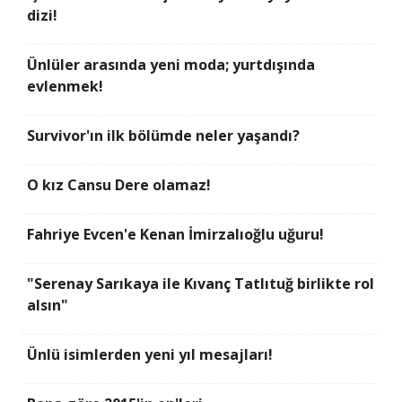
dizi!
Ünlüler arasında yeni moda; yurtdışında
evlenmek!
Survivor'ın ilk bölümde neler yaşandı?
O kız Cansu Dere olamaz!
Fahriye Evcen'e Kenan İmirzalıoğlu uğuru!
"Serenay Sarıkaya ile Kıvanç Tatlıtuğ birlikte rol
alsın"
Ünlü isimlerden yeni yıl mesajları!