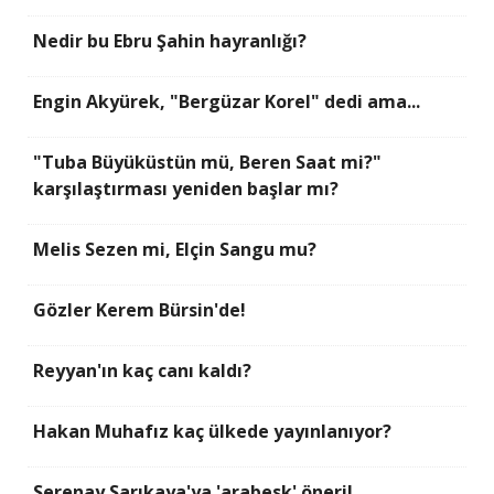
Nedir bu Ebru Şahin hayranlığı?
Engin Akyürek, "Bergüzar Korel" dedi ama...
"Tuba Büyüküstün mü, Beren Saat mi?"
karşılaştırması yeniden başlar mı?
Melis Sezen mi, Elçin Sangu mu?
Gözler Kerem Bürsin'de!
Reyyan'ın kaç canı kaldı?
Hakan Muhafız kaç ülkede yayınlanıyor?
Serenay Sarıkaya'ya 'arabesk' öneri!