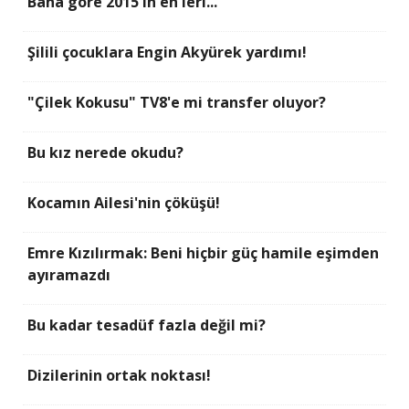
Bana göre 2015'in en'leri...
Şilili çocuklara Engin Akyürek yardımı!
"Çilek Kokusu" TV8'e mi transfer oluyor?
Bu kız nerede okudu?
Kocamın Ailesi'nin çöküşü!
Emre Kızılırmak: Beni hiçbir güç hamile eşimden
ayıramazdı
Bu kadar tesadüf fazla değil mi?
Dizilerinin ortak noktası!