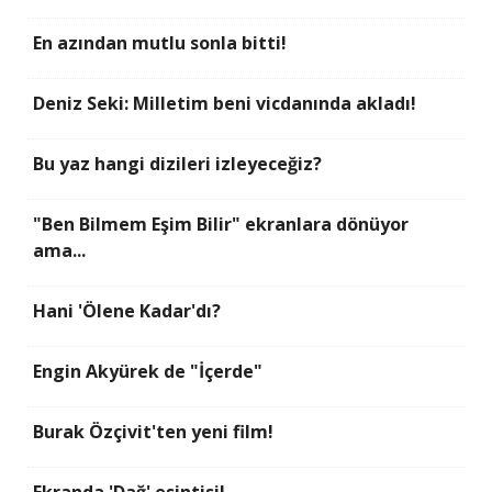
En azından mutlu sonla bitti!
Deniz Seki: Milletim beni vicdanında akladı!
Bu yaz hangi dizileri izleyeceğiz?
"Ben Bilmem Eşim Bilir" ekranlara dönüyor
ama...
Hani 'Ölene Kadar'dı?
Engin Akyürek de "İçerde"
Burak Özçivit'ten yeni film!
Ekranda 'Dağ' esintisi!