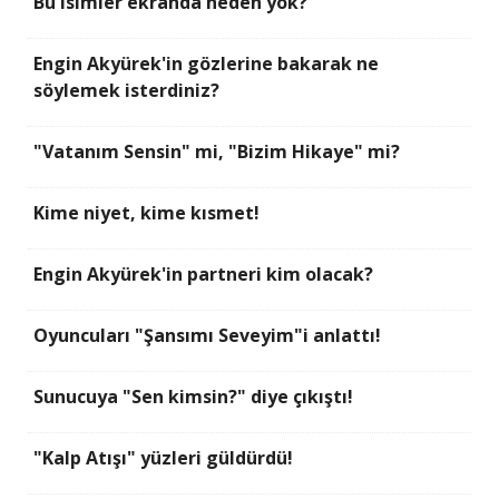
Bu isimler ekranda neden yok?
Engin Akyürek'in gözlerine bakarak ne
söylemek isterdiniz?
"Vatanım Sensin" mi, "Bizim Hikaye" mi?
Kime niyet, kime kısmet!
Engin Akyürek'in partneri kim olacak?
Oyuncuları "Şansımı Seveyim"i anlattı!
Sunucuya "Sen kimsin?" diye çıkıştı!
"Kalp Atışı" yüzleri güldürdü!