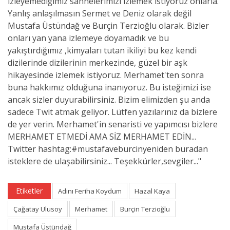
izleyemediğimiz sahnelerimizi izlemek istiyoruz onlarla.
Yanlış anlaşılmasın Sermet ve Deniz olarak değil
Mustafa Üstündağ ve Burçin Terzioğlu olarak. Bizler
onları yan yana izlemeye doyamadık ve bu
yakıştırdığımız ,kimyaları tutan ikiliyi bu kez kendi
dizilerinde dizilerinin merkezinde, güzel bir aşk
hikayesinde izlemek istiyoruz. Merhamet'ten sonra
buna hakkımız olduğuna inanıyoruz. Bu isteğimizi ise
ancak sizler duyurabilirsiniz. Bizim elimizden şu anda
sadece Twit atmak geliyor. Lütfen yazılarınız da bizlere
de yer verin. Merhamet'in senaristi ve yapımcısı bizlere
MERHAMET ETMEDİ AMA SİZ MERHAMET EDİN...
Twitter hashtag:#mustafaveburcinyeniden buradan
isteklere de ulaşabilirsiniz... Teşekkürler,sevgiler..."
Etiketler
Adını Feriha Koydum
Hazal Kaya
Çağatay Ulusoy
Merhamet
Burçin Terzioğlu
Mustafa Üstündağ