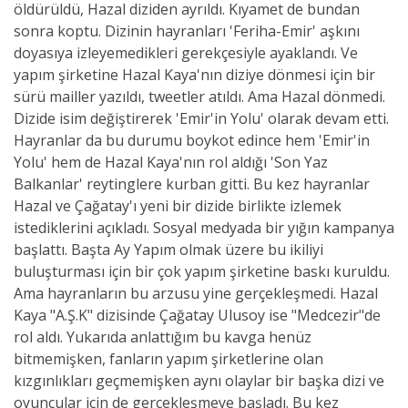
öldürüldü, Hazal diziden ayrıldı. Kıyamet de bundan
sonra koptu. Dizinin hayranları 'Feriha-Emir' aşkını
doyasıya izleyemedikleri gerekçesiyle ayaklandı. Ve
yapım şirketine Hazal Kaya'nın diziye dönmesi için bir
sürü mailler yazıldı, tweetler atıldı. Ama Hazal dönmedi.
Dizide isim değiştirerek 'Emir'in Yolu' olarak devam etti.
Hayranlar da bu durumu boykot edince hem 'Emir'in
Yolu' hem de Hazal Kaya'nın rol aldığı 'Son Yaz
Balkanlar' reytinglere kurban gitti. Bu kez hayranlar
Hazal ve Çağatay'ı yeni bir dizide birlikte izlemek
istediklerini açıkladı. Sosyal medyada bir yığın kampanya
başlattı. Başta Ay Yapım olmak üzere bu ikiliyi
buluşturması için bir çok yapım şirketine baskı kuruldu.
Ama hayranların bu arzusu yine gerçekleşmedi. Hazal
Kaya "A.Ş.K" dizisinde Çağatay Ulusoy ise "Medcezir"de
rol aldı. Yukarıda anlattığım bu kavga henüz
bitmemişken, fanların yapım şirketlerine olan
kızgınlıkları geçmemişken aynı olaylar bir başka dizi ve
oyuncular için de gerçekleşmeye başladı. Bu kez