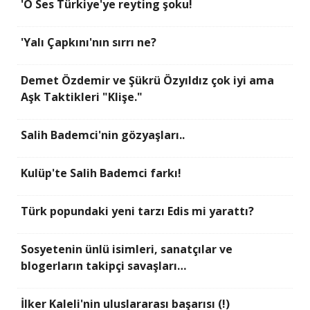
'O Ses Türkiye'ye reyting şoku!
'Yalı Çapkını'nın sırrı ne?
Demet Özdemir ve Şükrü Özyıldız çok iyi ama
Aşk Taktikleri "Klişe."
Salih Bademci'nin gözyaşları..
Kulüp'te Salih Bademci farkı!
Türk popundaki yeni tarzı Edis mi yarattı?
Sosyetenin ünlü isimleri, sanatçılar ve
blogerların takipçi savaşları…
İlker Kaleli'nin uluslararası başarısı (!)