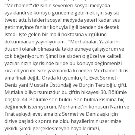
"Merhamet" dizisinin sevenleri sosyal medyada
ayaklandı ve konuyu gündeme getirmek için sayısız
tweet attı. İstekleri sosyal medyada yeteri kadar ses
getirmeyince fanlar konuyla ilgili benden de destek
istedi. İşte gelen bir maili noktasına virgülüne
dokunmadan yayınlıyorum... "Merhabalar. Yazılarını
düzenli olarak olmasa da takip etmeye çalışıyorum ve
çok beğeniyorum. Şimdi ise sizden o güzel ve kaliteli
yazılarınızın içerisinde bir de bu konuya değinmenizi
rica ediyorum. Size yazmamda ki neden Merhamet dizisi
ama finali değil... Orada ki uyumlu çift. Evet Sermet-
Deniz yani Mustafa Üstündağ ve Burçin Terzioğlu çifti.
Mutlaka biliyorsunuzdur bu çiftin hikayesi 30. Bölümle
başladı 44. Bölümle son buldu. Son bulma kısmına hiç
değinmek istemiyorum. Merhamet'in konusun Narin ve
Fırat aşkıydı evet ama biz Sermet ve Deniz aşkı için
diziye başladık sonra ne oldu hayallerimiz üzerimize
yıkıldı. Şimdi gerçekleşmeyen hayallerimizi,