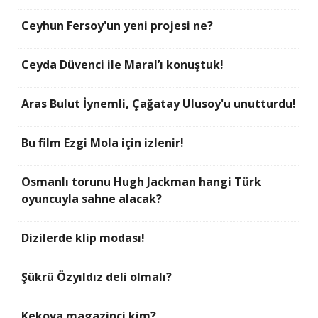
Ceyhun Fersoy'un yeni projesi ne?
Ceyda Düvenci ile Maral’ı konuştuk!
Aras Bulut İynemli, Çağatay Ulusoy'u unutturdu!
Bu film Ezgi Mola için izlenir!
Osmanlı torunu Hugh Jackman hangi Türk
oyuncuyla sahne alacak?
Dizilerde klip modası!
Şükrü Özyıldız deli olmalı?
Kekova magazinci kim?