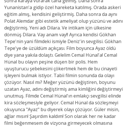
sonra karaya vurarak cana gelmiş. Daha sonra
Yunanistan'a gidip özel hareketa katılmış. Orada askeri
eğitim almış, kendisini geliştirmiş. Daha sonra da aynı
Polat Alemdar gibi estetik ameliyat olup yüzünü ve adını
değiştirmiş. Yeni adı Dilara. Ve intikam için ülkesine
dönmüş Dilara. Vay anam vay!! Ayrıca kendisi Gökhan
Tepe'nin yani filmdeki ismiyle Deniz'in sevgilisi. Gökhan
Tepe'ye de üzüldüm açıkçası. Film boyunca Ayaz öldü
diye yana yakıla dolaştı. Gelelim Cemal Hünal'a! Cemal
Hünal bu olayın peşine düşen bir polis. Hem
uyuşturucu şebekesini çökertmek hem de bu cinayeti
işleyeni bulmak istiyor. Tabii filmin sonunda da olayı
çözüyor. Nasıl mı? Meğer yüzünü değiştiren, boyunu
uzatan Ayaz, adını değiştirmiş ama kimliğini değiştirmeyi
unutmuş. Filmde Cemal Hünal'ın emlakçı sevgilisi elinde
kira sözleşmesiyle geliyor. Cemal Hünal da sözleşmeyi
okuyunca "Ayaz" bu diyerek olayı çözüyor. Güler misin,
ağlar mısın! Şaşırdım kaldım! Son olarak her ne kadar
filmi beğenmesem de vizyona girmeyecek olmasına