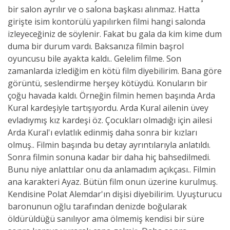
bir salon ayrılır ve o salona başkası alınmaz. Hatta
girişte isim kontorülü yapılırken filmi hangi salonda
izleyeceğiniz de söylenir. Fakat bu gala da kim kime dum
duma bir durum vardı. Baksanıza filmin başrol
oyuncusu bile ayakta kaldı.. Gelelim filme. Son
zamanlarda izlediğim en kötü film diyebilirim. Bana göre
görüntü, seslendirme herşey kötüydü. Konuların bir
çoğu havada kaldı. Örneğin filmin hemen başında Arda
Kural kardeşiyle tartışıyordu. Arda Kural ailenin üvey
evladıymış kız kardeşi öz. Çocukları olmadığı için ailesi
Arda Kural'ı evlatlık edinmiş daha sonra bir kızları
olmuş.. Filmin başında bu detay ayrıntılarıyla anlatıldı.
Sonra filmin sonuna kadar bir daha hiç bahsedilmedi.
Bunu niye anlattılar onu da anlamadım açıkçası.. Filmin
ana karakteri Ayaz. Bütün film onun üzerine kurulmuş.
Kendisine Polat Alemdar'ın dişisi diyebilirim. Uyuşturucu
baronunun oğlu tarafından denizde boğularak
öldürüldüğü sanılıyor ama ölmemiş kendisi bir süre