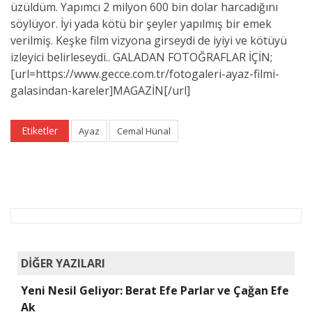
üzüldüm. Yapımcı 2 milyon 600 bin dolar harcadığını
söylüyor. İyi yada kötü bir şeyler yapılmış bir emek
verilmiş. Keşke film vizyona girseydi de iyiyi ve kötüyü
izleyici belirleseydi.. GALADAN FOTOĞRAFLAR İÇİN;
[url=https://www.gecce.com.tr/fotogaleri-ayaz-filmi-
galasindan-kareler]MAGAZİN[/url]
Etiketler
Ayaz
Cemal Hünal
DİĞER YAZILARI
Yeni Nesil Geliyor: Berat Efe Parlar ve Çağan Efe
Ak