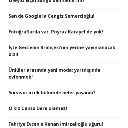
İzleyici Elçin Sangu'dan sıkılır mı?
Sen de Google’la Cengiz Semercioğlu!
Fotoğraflarda var, Poyraz Karayel'de yok!
İşte Geccenin Kraliçesi'nin yerine yayınlanacak
dizi!
Ünlüler arasında yeni moda; yurtdışında
evlenmek!
Survivor'ın ilk bölümde neler yaşandı?
O kız Cansu Dere olamaz!
Fahriye Evcen'e Kenan İmirzalıoğlu uğuru!