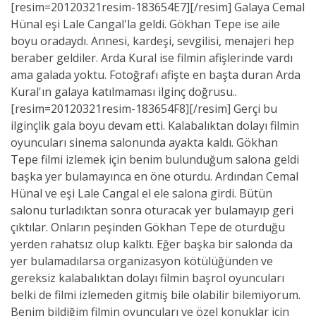
[resim=20120321resim-183654E7][/resim] Galaya Cemal
Hünal eşi Lale Cangal'la geldi. Gökhan Tepe ise aile
boyu oradaydı. Annesi, kardeşi, sevgilisi, menajeri hep
beraber geldiler. Arda Kural ise filmin afişlerinde vardı
ama galada yoktu. Fotoğrafı afişte en başta duran Arda
Kural'ın galaya katılmaması ilginç doğrusu..
[resim=20120321resim-183654F8][/resim] Gerçi bu
ilginçlik gala boyu devam etti. Kalabalıktan dolayı filmin
oyuncuları sinema salonunda ayakta kaldı. Gökhan
Tepe filmi izlemek için benim bulunduğum salona geldi
başka yer bulamayınca en öne oturdu. Ardından Cemal
Hünal ve eşi Lale Cangal el ele salona girdi. Bütün
salonu turladıktan sonra oturacak yer bulamayıp geri
çıktılar. Onların peşinden Gökhan Tepe de oturduğu
yerden rahatsız olup kalktı. Eğer başka bir salonda da
yer bulamadılarsa organizasyon kötülüğünden ve
gereksiz kalabalıktan dolayı filmin başrol oyuncuları
belki de filmi izlemeden gitmiş bile olabilir bilemiyorum.
Benim bildiğim filmin oyuncuları ve özel konuklar için