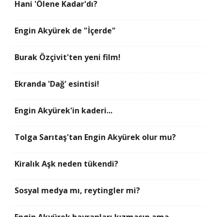
Hani 'Ölene Kadar'dı?
Engin Akyürek de "İçerde"
Burak Özçivit'ten yeni film!
Ekranda 'Dağ' esintisi!
Engin Akyürek'in kaderi...
Tolga Sarıtaş'tan Engin Akyürek olur mu?
Kiralık Aşk neden tükendi?
Sosyal medya mı, reytingler mi?
Engin Akyürek hayranları kızmasın ama...