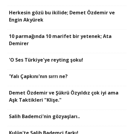
Herkesin gözü bu ikilide; Demet Özdemir ve
Engin Akyürek
10 parmağında 10 marifet bir yetenek; Ata
Demirer
'O Ses Türkiye'ye reyting şoku!
'Yalı Çapkını'nın sırrı ne?
Demet Özdemir ve Şükrü Özyıldız çok iyi ama
Aşk Taktikleri "Klişe."
Salih Bademci'nin gözyaşları..
Kulüp'te Salih Bademci farkı!