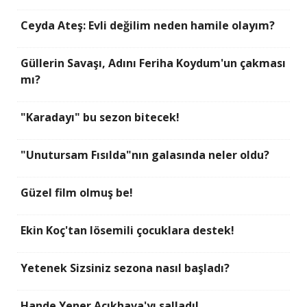
Ceyda Ateş: Evli değilim neden hamile olayım?
Güllerin Savaşı, Adını Feriha Koydum'un çakması
mı?
"Karadayı" bu sezon bitecek!
"Unutursam Fısılda"nın galasında neler oldu?
Güzel film olmuş be!
Ekin Koç'tan lösemili çocuklara destek!
Yetenek Sizsiniz sezona nasıl başladı?
Hande Yener Açıkhava'yı salladı!