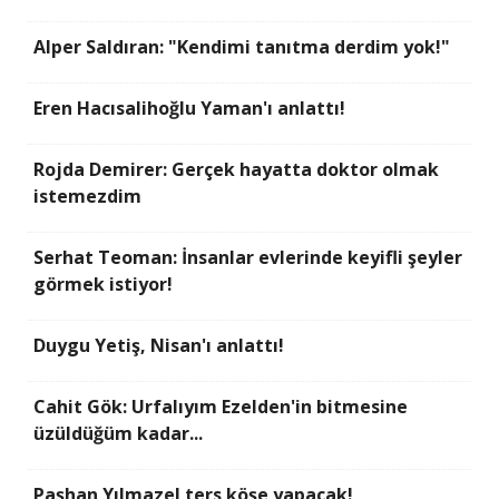
Alper Saldıran: "Kendimi tanıtma derdim yok!"
Eren Hacısalihoğlu Yaman'ı anlattı!
Rojda Demirer: Gerçek hayatta doktor olmak
istemezdim
Serhat Teoman: İnsanlar evlerinde keyifli şeyler
görmek istiyor!
Duygu Yetiş, Nisan'ı anlattı!
Cahit Gök: Urfalıyım Ezelden'in bitmesine
üzüldüğüm kadar...
Paşhan Yılmazel ters köşe yapacak!