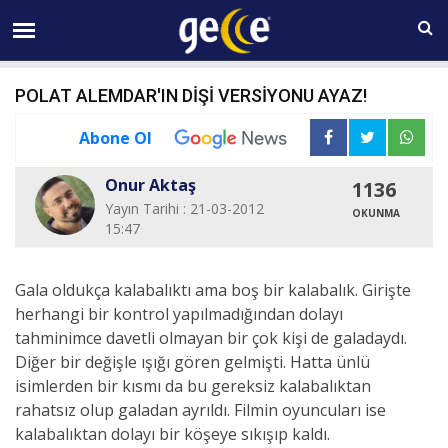
07 AĞUSTOS Cuma 05:00
POLAT ALEMDAR'IN DİŞİ VERSİYONU AYAZ!
Abone Ol
Onur Aktaş
1136
Yayın Tarihi : 21-03-2012
OKUNMA
15:47
Gala oldukça kalabalıktı ama boş bir kalabalık. Girişte
herhangi bir kontrol yapılmadığından dolayı
tahminimce davetli olmayan bir çok kişi de galadaydı.
Diğer bir değişle ışığı gören gelmişti. Hatta ünlü
isimlerden bir kısmı da bu gereksiz kalabalıktan
rahatsız olup galadan ayrıldı. Filmin oyuncuları ise
kalabalıktan dolayı bir köşeye sıkışıp kaldı.