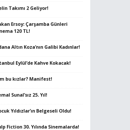
elin Takımı 2 Geliyor!
akan Ersoy: Çarşamba Günleri
inema 120 TL!
dana Altın Koza’nın Galibi Kadınlar!
stanbul Eylül’de Kahve Kokacak!
im bu kızlar? Manifest!
mal Sunal’sız 25. Yıl!
cuk Yıldızlar’ın Belgeseli Oldu!
lp Fiction 30. Yılında Sinemalarda!