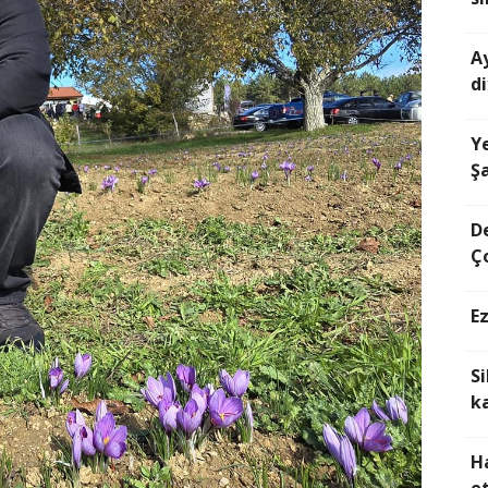
Ay
di
Ye
Ş
D
Ço
E
S
k
H