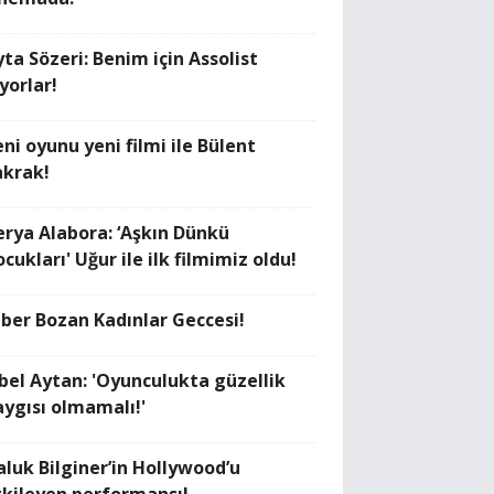
ta Sözeri: Benim için Assolist
yorlar!
ni oyunu yeni filmi ile Bülent
akrak!
erya Alabora: ‘Aşkın Dünkü
cukları' Uğur ile ilk filmimiz oldu!
zber Bozan Kadınlar Geccesi!
ibel Aytan: 'Oyunculukta güzellik
aygısı olmamalı!'
aluk Bilginer’in Hollywood’u