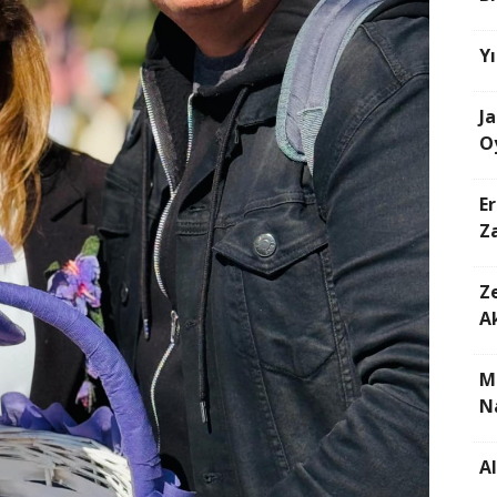
Yı
J
O
E
Z
Ze
Ak
M
N
A