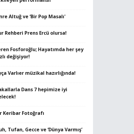
tkileyen performansı!
re Altuğ ve ‘Bir Pop Masalı'
ur Rehberi Prens Ercü olursa!
eren Fosforoğlu; Hayatımda her şey
zlı değişiyor!
yça Varlıer müzikal hazırlığında!
akallarla Dans 7 hepimize iyi
elecek!
r Keribar Fotoğrafı
uh, Tufan, Gecce ve ‘Dünya Varmış’