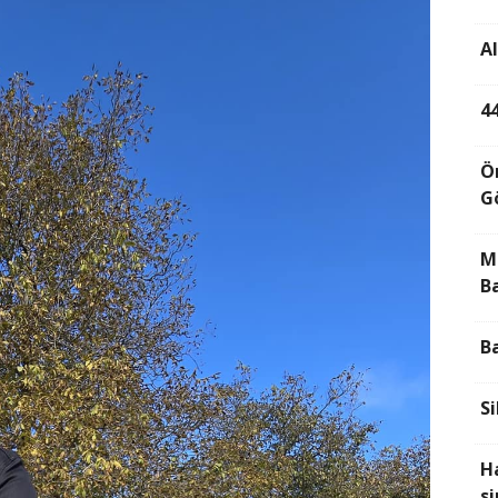
A
44
Ö
G
M
B
B
Si
H
s