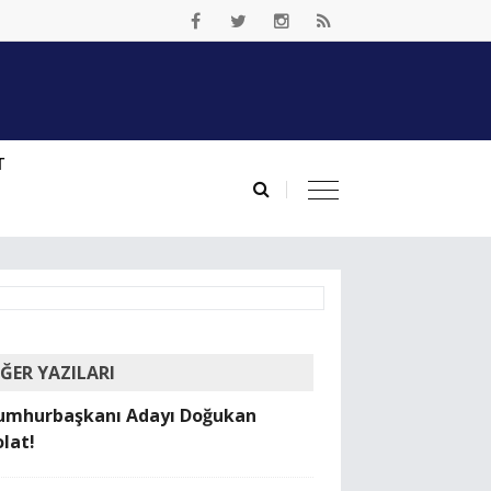
T
İĞER YAZILARI
umhurbaşkanı Adayı Doğukan
olat!