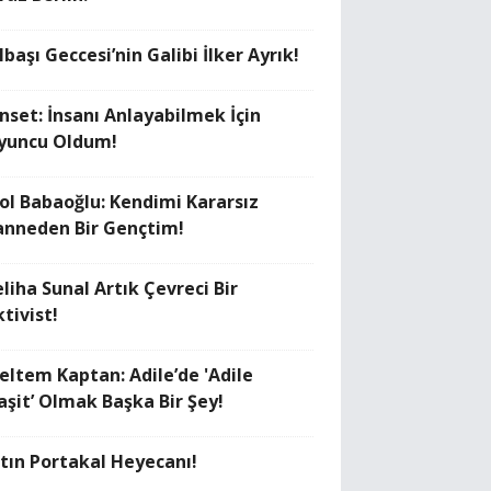
lbaşı Geccesi’nin Galibi İlker Ayrık!
anset: İnsanı Anlayabilmek İçin
yuncu Oldum!
rol Babaoğlu: Kendimi Kararsız
anneden Bir Gençtim!
liha Sunal Artık Çevreci Bir
tivist!
eltem Kaptan: Adile’de 'Adile
aşit’ Olmak Başka Bir Şey!
ltın Portakal Heyecanı!