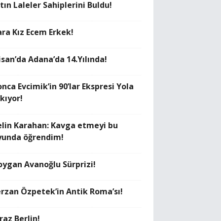
tın Laleler Sahiplerini Buldu!
ara Kız Ecem Erkek!
isan’da Adana’da 14.Yılında!
nca Evcimik’in 90’lar Ekspresi Yola
kıyor!
elin Karahan: Kavga etmeyi bu
yunda öğrendim!
oygan Avanoğlu Sürprizi!
erzan Özpetek’in Antik Roma’sı!
raz Berlin!