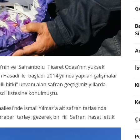
G
B
S
A
’nin ve Safranbolu Ticaret Odası’nın yüksek
İ
 Hasadı ile başladı. 2014 yılında yapılan çalışmalar
i bitki" unvanı alan safran geçtiğimiz yıllarda
K
cil listesine konulmuştu.
Ke
llesi'nde İsmail Yılmaz'a ait safran tarlasında
raber tarlayı gezerek bir fiil Safran hasat ettik.
Ço
Pu