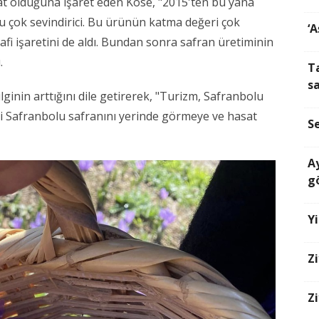
arat olduğuna işaret eden Köse, "2015'ten bu yana
Bu çok sevindirici. Bu ürünün katma değeri çok
‘
fi işaretini de aldı. Bundan sonra safran üretiminin
.
T
s
lginin arttığını dile getirerek, "Turizm, Safranbolu
esi Safranbolu safranını yerinde görmeye ve hasat
Se
A
g
Y
Zi
Zi