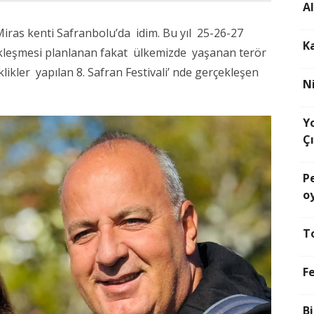
Al
ras kenti Safranbolu’da idim. Bu yıl 25-26-27
K
ekleşmesi planlanan fakat ülkemizde yaşanan terör
ikler yapılan 8. Safran Festivali’ nde gerçekleşen
N
Yo
Çı
P
o
T
F
Bi