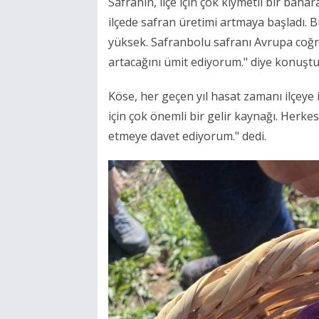
Safranın, ilçe için çok kıymetli bir bah
ilçede safran üretimi artmaya başladı. 
yüksek. Safranbolu safranı Avrupa coğra
artacağını ümit ediyorum." diye konuştu
Köse, her geçen yıl hasat zamanı ilçeye i
için çok önemli bir gelir kaynağı. Herk
etmeye davet ediyorum." dedi.