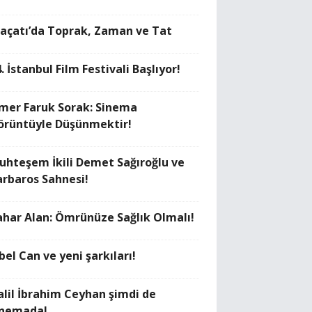
laçatı’da Toprak, Zaman ve Tat
. İstanbul Film Festivali Başlıyor!
mer Faruk Sorak: Sinema
örüntüyle Düşünmektir!
uhteşem İkili Demet Sağıroğlu ve
arbaros Sahnesi!
ahar Alan: Ömrünüze Sağlık Olmalı!
bel Can ve yeni şarkıları!
alil İbrahim Ceyhan şimdi de
inemada!