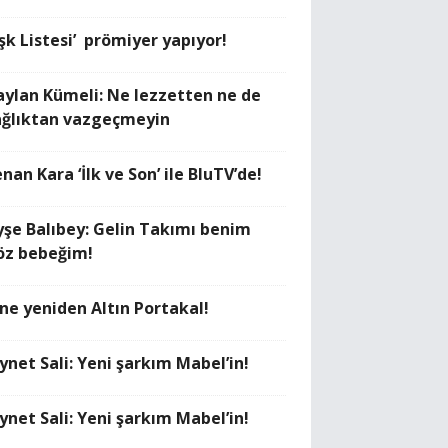
Aşk Listesi’ prömiyer yapıyor!
aylan Kümeli: Ne lezzetten ne de
ağlıktan vazgeçmeyin
nan Kara ‘İlk ve Son’ ile BluTV’de!
yşe Balıbey: Gelin Takımı benim
öz bebeğim!
ine yeniden Altın Portakal!
ynet Sali: Yeni şarkım Mabel’in!
ynet Sali: Yeni şarkım Mabel’in!