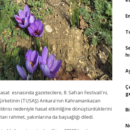
e
Em
T
S
hı
A
Ç
sat esnasında gazetecilere, 8. Safran Festivali'ni,
g
 Şirketinin (TUSAŞ) Ankara'nın Kahramankazan
aldırısı nedeniyle hasat etkinliğine dönüştürdüklerini
Bi
'tan rahmet, yakınlarına da başsağlığı diledi.
N