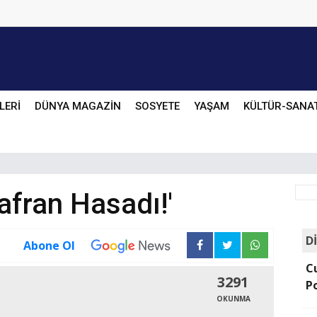
LERİ
DÜNYA MAGAZİN
SOSYETE
YAŞAM
KÜLTÜR-SANA
afran Hasadı!'
D
Abone Ol
C
3291
P
OKUNMA