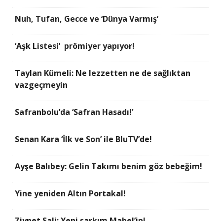
Nuh, Tufan, Gecce ve ‘Dünya Varmış’
‘Aşk Listesi’ prömiyer yapıyor!
Taylan Kümeli: Ne lezzetten ne de sağlıktan
vazgeçmeyin
Safranbolu’da ‘Safran Hasadı!'
Senan Kara ‘İlk ve Son’ ile BluTV’de!
Ayşe Balıbey: Gelin Takımı benim göz bebeğim!
Yine yeniden Altın Portakal!
Ziynet Sali: Yeni şarkım Mabel’in!