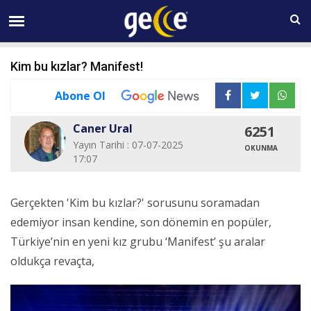
06 AĞUSTOS Perşembe 15:51
Kim bu kızlar? Manifest!
Abone Ol
Caner Ural
6251
Yayın Tarihi : 07-07-2025
OKUNMA
17:07
Gerçekten 'Kim bu kızlar?' sorusunu soramadan
edemiyor insan kendine, son dönemin en popüler,
Türkiye’nin en yeni kız grubu ‘Manifest’ şu aralar
oldukça revaçta,