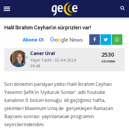
07 AĞUSTOS Cuma 10:07
Halil İbrahim Ceyhan’ın sürprizleri var!
Abone Ol
Caner Ural
2530
Yayın Tarihi : 02-04-2024
OKUNMA
09:48
Son dönemin parlayan yıldızı Halil İbrahim Ceyhan
Yasemin Şefik’in ‘Uyduruk Sonlar’ adlı Youtube
kanalının 9. bölüm konuğu idi geçtiğimiz hafta,
çekimleri Maximum Uniq de gerçekleşen Ramazan
Bayramı sonrası yayınlanacak programın
seyircilerindendim.