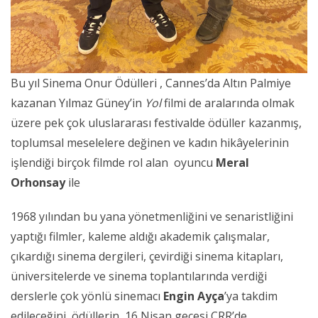
Bu yıl Sinema Onur Ödülleri , Cannes’da Altın Palmiye
kazanan Yılmaz Güney’in
Yol
filmi de aralarında olmak
üzere pek çok uluslararası festivalde ödüller kazanmış,
toplumsal meselelere değinen ve kadın hikâyelerinin
işlendiği birçok filmde rol alan oyuncu
Meral
Orhonsay
ile
1968 yılından bu yana yönetmenliğini ve senaristliğini
yaptığı filmler, kaleme aldığı akademik çalışmalar,
çıkardığı sinema dergileri, çevirdiği sinema kitapları,
üniversitelerde ve sinema toplantılarında verdiği
derslerle çok yönlü sinemacı
Engin Ayça
’ya takdim
edileceğini ödüllerin 16 Nisan gecesi CRR’de