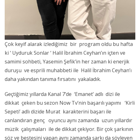
Çok keyif alarak izlediğimiz bir program oldu bu hafta
ki ‘ Uyduruk Sonlar ‘ Halil İbrahim Ceyhan’ın içten ve
samimi sohbeti, Yasemin Şefik’in her zaman ki enerjik
duruşu ve esprili muhabbeti ile Halil İbrahim Ceyhan’ı
daha yakından tanıma fırsatını yakaladık.
Geçtiğimiz yıllarda Kanal 7’de ‘Emanet’ adlı dizi ile
dikkat çeken bu sezon Now Tv’nin başarılı yapımı ‘Kirli
Sepeti’ adlı dizide Murat karakterini başarı ile
canlandıran genç oyuncu aynı zamanda uzun yıllardır
müzik çalışmaları ile de dikkat çekiyor. Bir çok şarkının
söz ve bestesini yapan aynı zamanda şarkı da söyleyen