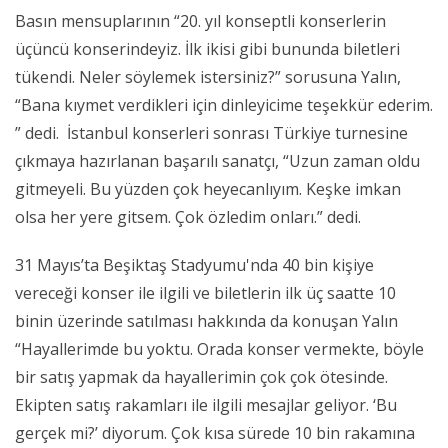
Basın mensuplarının “20. yıl konseptli konserlerin
üçüncü konserindeyiz. İlk ikisi gibi bununda biletleri
tükendi. Neler söylemek istersiniz?” sorusuna Yalın,
“Bana kıymet verdikleri için dinleyicime teşekkür ederim.
” dedi. İstanbul konserleri sonrası Türkiye turnesine
çıkmaya hazırlanan başarılı sanatçı, “Uzun zaman oldu
gitmeyeli. Bu yüzden çok heyecanlıyım. Keşke imkan
olsa her yere gitsem. Çok özledim onları.” dedi.
31 Mayıs’ta Beşiktaş Stadyumu'nda 40 bin kişiye
vereceği konser ile ilgili ve biletlerin ilk üç saatte 10
binin üzerinde satılması hakkında da konuşan Yalın
“Hayallerimde bu yoktu. Orada konser vermekte, böyle
bir satış yapmak da hayallerimin çok çok ötesinde.
Ekipten satış rakamları ile ilgili mesajlar geliyor. ‘Bu
gerçek mi?’ diyorum. Çok kısa sürede 10 bin rakamına