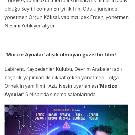
Türkiye yapımı uzun metrajlı kurmaca ilk filmlerin
aday
olduğu Seyfi Teoman En İyi İlk Film Ödülü jürisinde
yönetmen Orçun Köksal, yapımcı İpek Erden, yönetmen
Nesimi Yetik
yer alıyor.
‘Mucize Aynalar’ alışık olmayan güzel bir film!
Labirent, Kaybedenler Kulübü, Devrim Arabaları adlı
başarılı yapımları ile dikkat çeken yönetmen Tolga
Örnek’in yeni filmi Aziz Nesin
uyarlaması
‘Mucize
Aynalar
’ 5 Nisan’da sinema salonlarında.