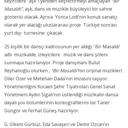
seyircilere “aşk”ı yeniden keşfettirmeyi amaçlayan
“Bir
Masaldı”
, aşk, dans ve müzikle büyüleyici bir sahne
gösterisi olacak. Ayrıca Yonca Lodi’nin konuk sanatçı
olarak yer alacağı uluslararası proje Türkiye sonrası
yurt dışı turnesine çıkacak.
25 kişilik bir dansçı kadrosunun yer aldığı ‘ Bir Masaldı’
adlı müzikalde, izleyicilere müzik ve dans şöleni
sunmaya hazırlanıyor. Proje danışmanı Bulut
Reyhanoğlu olurken ,
“Bir
Masaldı”
nın orijinal müzikleri
Diler Özer ve Metehan Dada’nın imzasını taşıyor.
Yönetmenliğini Kocaeli Şehir Tiyatroları Genel Sanat
Yönetmeni Aydın Sigalı’nın üstlendiği müzikalin dansa
dayalı şov bölümlerinin koreografilerini ise Taner
Güngör ve Ferhat Güneş hazırlıyor.
G. Ülkem Gürbüz, Eda Savaşeri
ve Demir Özcan’ın