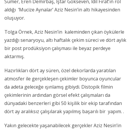
Sümer, Eren Demirbaş, İştar Gökseven, İdil Fırat’ın rol
aldığı
‘Mucize Aynalar’
Aziz Nesin’in altı hikayesinden
oluşuyor.
Tolga Örnek, Aziz Nesin’in kaleminden çıkan öykülerle
yazdığı senaryoyu, altı haftalık çekim süreci ve dört aylık
bir post prodüksiyon çalışması ile beyaz perdeye
aktarmış.
Hazırlıkları dört ay süren, özel dekorlarda yaratılan
atmosfer ile gerçekleşen çekimler boyunca oyuncular
da adeta geleceğe ışınlamış gibiydi. Distopik filmin
çekimlerinin ardından görsel efekt çalışmaları da
dünyadaki benzerleri gibi 50 kişilik bir ekip tarafından
dört ay aralıksız çalışılarak yapılmış başarılı bir yapım. .
Yakın gelecekte yaşanabilecek gerçekler Aziz Nesin’in