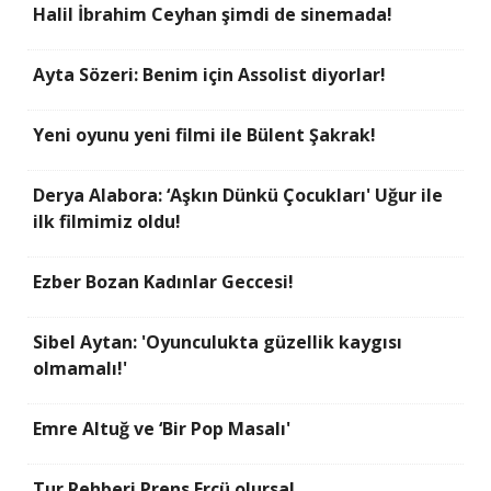
Halil İbrahim Ceyhan şimdi de sinemada!
Ayta Sözeri: Benim için Assolist diyorlar!
Yeni oyunu yeni filmi ile Bülent Şakrak!
Derya Alabora: ‘Aşkın Dünkü Çocukları' Uğur ile
ilk filmimiz oldu!
Ezber Bozan Kadınlar Geccesi!
Sibel Aytan: 'Oyunculukta güzellik kaygısı
olmamalı!'
Emre Altuğ ve ‘Bir Pop Masalı'
Tur Rehberi Prens Ercü olursa!