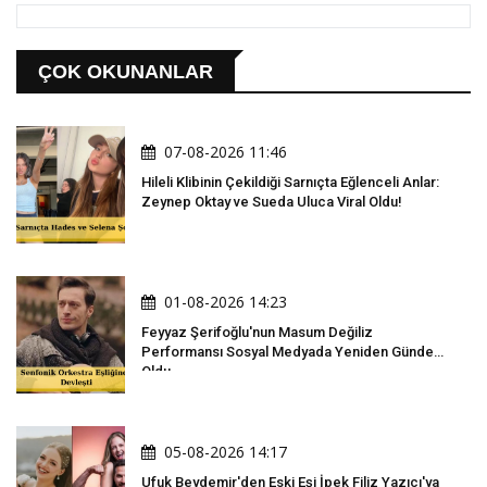
ÇOK OKUNANLAR
07-08-2026 11:46
Hileli Klibinin Çekildiği Sarnıçta Eğlenceli Anlar:
Zeynep Oktay ve Sueda Uluca Viral Oldu!
01-08-2026 14:23
Feyyaz Şerifoğlu'nun Masum Değiliz
Performansı Sosyal Medyada Yeniden Gündem
Oldu
05-08-2026 14:17
Ufuk Beydemir'den Eski Eşi İpek Filiz Yazıcı'ya