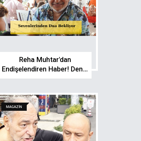
Reha Muhtar'dan
Endişelendiren Haber! Deniz
Uğur’dan Dua Çağrısı
MAGAZİN