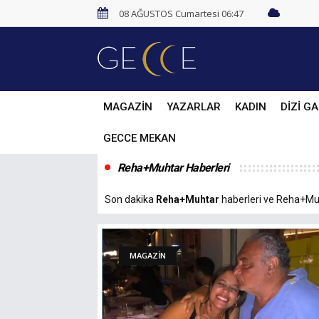
08 AĞUSTOS Cumartesi 06:47
MAGAZİN
YAZARLAR
KADIN
DİZİ GA
GECCE MEKAN
Reha+Muhtar Haberleri
Son dakika
Reha+Muhtar
haberleri ve Reha+Muht
MAGAZİN