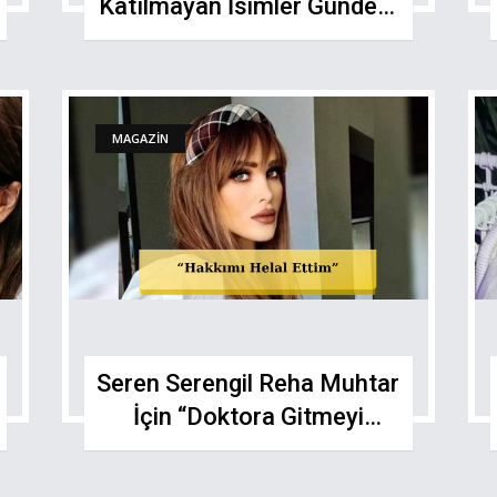
Katılmayan İsimler Gündem
Oldu
MAGAZİN
Seren Serengil Reha Muhtar
İçin “Doktora Gitmeyi
Reddetti” Dedi