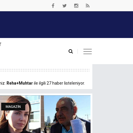
T
niz.
Reha+Muhtar
ile ilgili 27 haber listeleniyor.
MAGAZİN