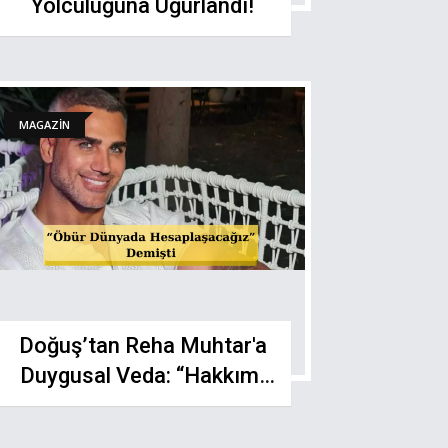
Yolculuğuna Uğurlandı!
MAGAZİN
Doğuş’tan Reha Muhtar'a
Duygusal Veda: “Hakkımı
Helal Ettim”