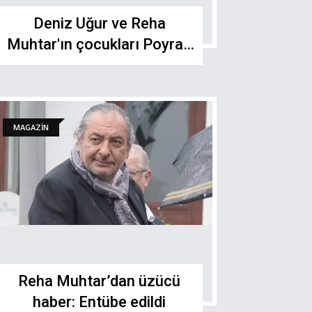
Deniz Uğur ve Reha
Muhtar'ın çocukları Poyraz
konuştu: "Başka yere gitmek
istemiyorum"
MAGAZİN
Reha Muhtar’dan üzücü
haber: Entübe edildi