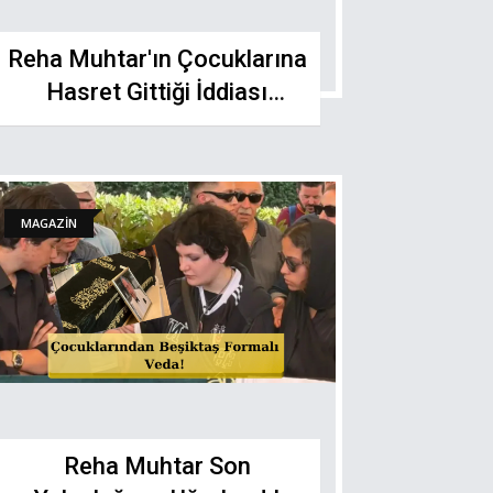
Reha Muhtar'ın Çocuklarına
Hasret Gittiği İddiası
Sonrası Babalar Günü
Mesajı Ağlattı!
MAGAZİN
Reha Muhtar Son