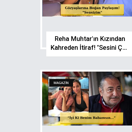
Reha Muhtar'ın Kızından
Kahreden İtiraf! "Sesini Çok
Özlüyorum"
MAGAZİN