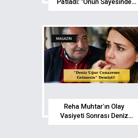
Patladı: "Onun Sayesinde
Ünlü Oldular!"
MAGAZİN
Reha Muhtar'ın Olay
Vasiyeti Sonrası Deniz
Uğur'dan Jet Karar!