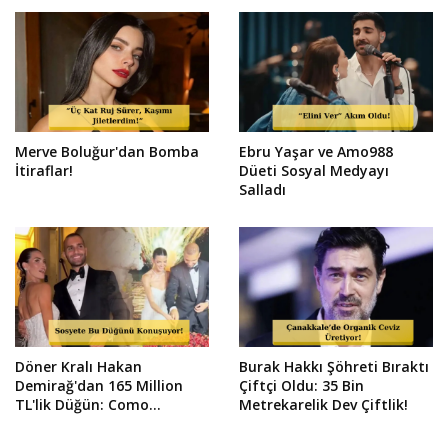
Merve Boluğur'dan Bomba
Ebru Yaşar ve Amo988
İtiraflar!
Düeti Sosyal Medyayı
Salladı
Döner Kralı Hakan
Burak Hakkı Şöhreti Bıraktı
Demirağ'dan 165 Million
Çiftçi Oldu: 35 Bin
TL'lik Düğün: Como
Metrekarelik Dev Çiftlik!
Gölü'nde Masal Gibi 3 Gün!