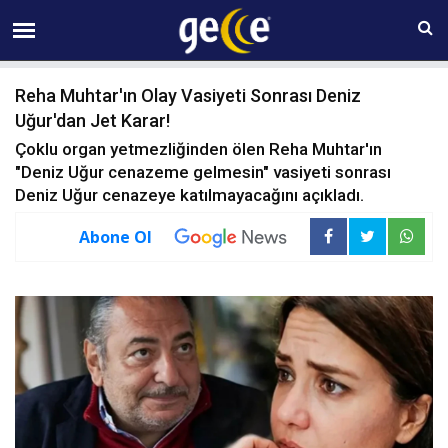
06 AĞUSTOS Perşembe 14:56
Reha Muhtar'ın Olay Vasiyeti Sonrası Deniz
Uğur'dan Jet Karar!
Çoklu organ yetmezliğinden ölen Reha Muhtar'ın
"Deniz Uğur cenazeme gelmesin" vasiyeti sonrası
Deniz Uğur cenazeye katılmayacağını açıkladı.
Abone Ol