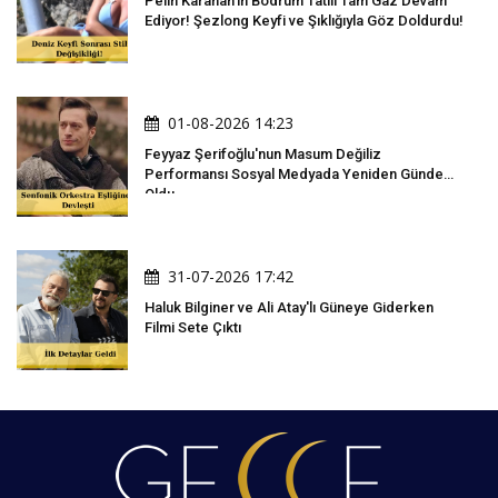
Pelin Karahan'ın Bodrum Tatili Tam Gaz Devam
Ediyor! Şezlong Keyfi ve Şıklığıyla Göz Doldurdu!
01-08-2026 14:23
Feyyaz Şerifoğlu'nun Masum Değiliz
Performansı Sosyal Medyada Yeniden Gündem
Oldu
31-07-2026 17:42
Haluk Bilginer ve Ali Atay'lı Güneye Giderken
Filmi Sete Çıktı