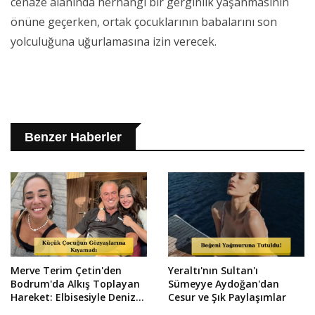
cenaze alanında herhangi bir gerginlik yaşanmasının
önüne geçerken, ortak çocuklarının babalarını son
yolculuğuna uğurlamasına izin verecek.
Benzer Haberler
Merve Terim Çetin'den
Yeraltı'nın Sultan'ı
Bodrum'da Alkış Toplayan
Sümeyye Aydoğan'dan
Hareket: Elbisesiyle Denize
Cesur ve Şık Paylaşımlar
Atladı!