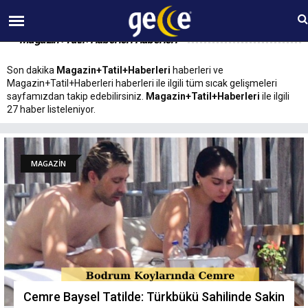
08 AĞUSTOS Cumartesi 13:17
Magazin+Tatil+Haberleri Haberleri
Son dakika
Magazin+Tatil+Haberleri
haberleri ve
Magazin+Tatil+Haberleri haberleri ile ilgili tüm sıcak gelişmeleri
sayfamızdan takip edebilirsiniz.
Magazin+Tatil+Haberleri
ile ilgili
27 haber listeleniyor.
MAGAZİN
Cemre Baysel Tatilde: Türkbükü Sahilinde Sakin