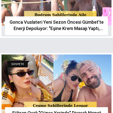
Gonca Vuslateri Yeni Sezon Öncesi Gümbet'te
Enerji Depoluyor: "Eşine Krem Masajı Yaptı,
Tavla Oynadı!"
SOSYETE
Şükran Ovalı "Güneş Yerinde" Diyerek Nispet