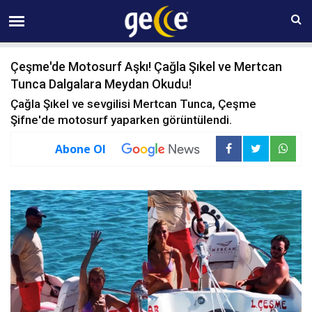
10 AĞUSTOS Pazartesi 08:26
Çeşme'de Motosurf Aşkı! Çağla Şıkel ve Mertcan
Tunca Dalgalara Meydan Okudս!
Çağla Şıkel ve sevgilisi Mertcan Tunca, Çeşme
Şifne'de motosurf yaparken görüntülendi.
Abone Ol