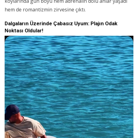
koylarında gün boyu hem adrenalin dolu anlar yaşadı
hem de romantizmin zirvesine çıktı.
Dalgaların Üzerinde Çabasız Uyum: Plajın Odak
Noktası Oldular!