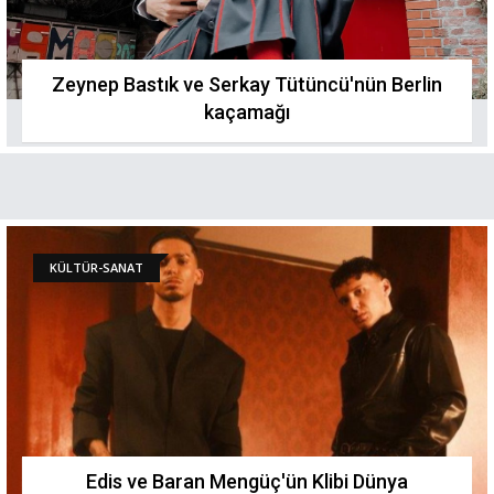
Zeynep Bastık ve Serkay Tütüncü'nün Berlin
kaçamağı
KÜLTÜR-SANAT
Edis ve Baran Mengüç'ün Klibi Dünya