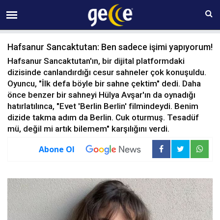
09 AĞUSTOS Pazar 15:34
Hafsanur Sancaktutan: Ben sadece işimi yapıyorum!
Hafsanur Sancaktutan'ın, bir dijital platformdaki
dizisinde canlandırdığı cesur sahneler çok konuşuldu.
Oyuncu, "İlk defa böyle bir sahne çektim" dedi. Daha
önce benzer bir sahneyi Hülya Avşar'ın da oynadığı
hatırlatılınca, "Evet 'Berlin Berlin' filmindeydi. Benim
dizide takma adım da Berlin. Cuk oturmuş. Tesadüf
mü, değil mi artık bilemem" karşılığını verdi.
Abone Ol