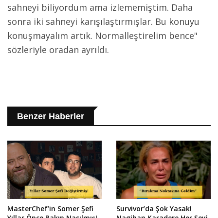
sahneyi biliyordum ama izlememiştim. Daha
sonra iki sahneyi karışılaştırmışlar. Bu konuyu
konuşmayalım artık. Normalleştirelim bence"
sözleriyle oradan ayrıldı.
Benzer Haberler
MasterChef’in Somer Şefi
Survivor’da Şok Yasak!
Yıllar Önce Bakın Nasılmış!
Nagihan Karadere Her Şeyi