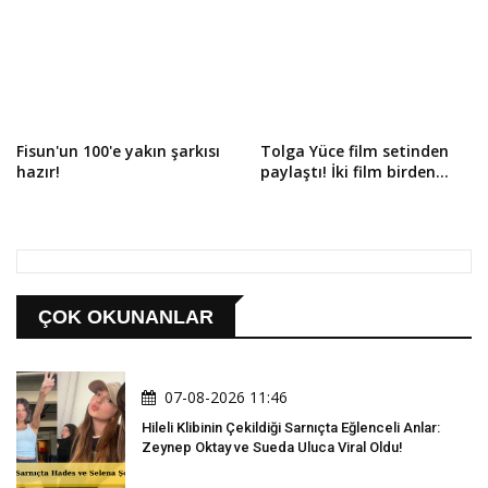
Fisun'un 100'e yakın şarkısı
Tolga Yüce film setinden
hazır!
paylaştı! İki film birden...
ÇOK OKUNANLAR
07-08-2026 11:46
Hileli Klibinin Çekildiği Sarnıçta Eğlenceli Anlar:
Zeynep Oktay ve Sueda Uluca Viral Oldu!