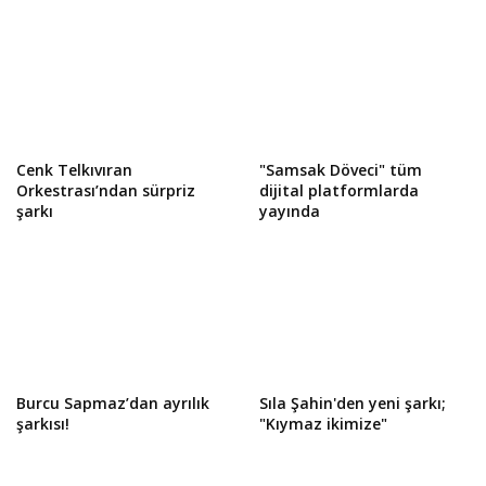
Cenk Telkıvıran
"Samsak Döveci" tüm
Orkestrası’ndan sürpriz
dijital platformlarda
şarkı
yayında
Burcu Sapmaz’dan ayrılık
Sıla Şahin'den yeni şarkı;
şarkısı!
"Kıymaz ikimize"