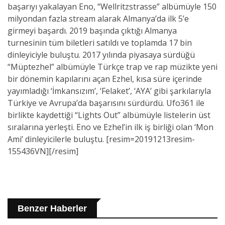
başarıyı yakalayan Eno, “Wellritzstrasse” albümüyle 150
milyondan fazla stream alarak Almanya’da ilk 5’e
girmeyi başardı. 2019 başında çıktığı Almanya
turnesinin tüm biletleri satıldı ve toplamda 17 bin
dinleyiciyle buluştu. 2017 yılında piyasaya sürdüğü
“Müptezhel” albümüyle Türkçe trap ve rap müzikte yeni
bir dönemin kapılarını açan Ezhel, kısa süre içerinde
yayımladığı ‘İmkansızım’, ‘Felaket’, ‘AYA’ gibi şarkılarıyla
Türkiye ve Avrupa’da başarısını sürdürdü. Ufo361 ile
birlikte kaydettiği “Lights Out” albümüyle listelerin üst
sıralarına yerleşti. Eno ve Ezhel’in ilk iş birliği olan ‘Mon
Ami’ dinleyicilerle buluştu. [resim=20191213resim-
155436VN][/resim]
Benzer Haberler