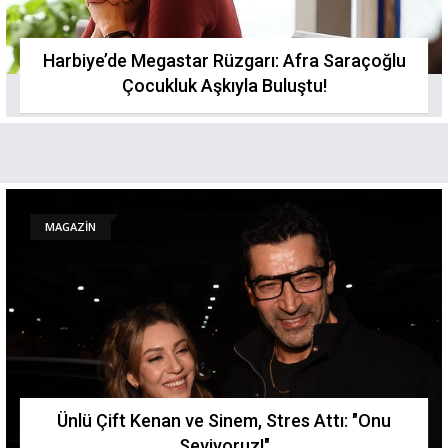
Harbiye’de Megastar Rüzgarı: Afra Saraçoğlu
Çocukluk Aşkıyla Buluştu!
MAGAZİN
Ünlü Çift Kenan ve Sinem, Stres Attı: "Onu
Seviyoruz!"