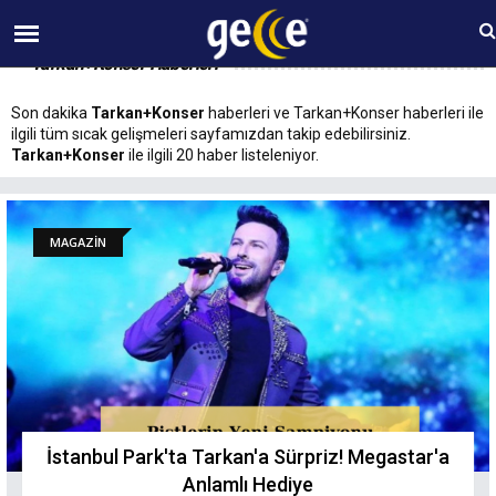
06 AĞUSTOS Perşembe 04:38
Tarkan+Konser Haberleri
Son dakika
Tarkan+Konser
haberleri ve Tarkan+Konser haberleri ile
ilgili tüm sıcak gelişmeleri sayfamızdan takip edebilirsiniz.
Tarkan+Konser
ile ilgili 20 haber listeleniyor.
MAGAZİN
İstanbul Park'ta Tarkan'a Sürpriz! Megastar'a
Anlamlı Hediye