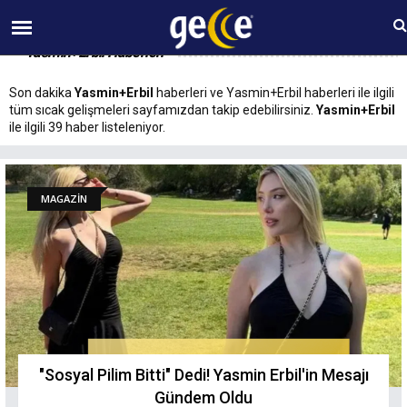
09 AĞUSTOS Pazar 05:17
Yasmin+Erbil Haberleri
Son dakika
Yasmin+Erbil
haberleri ve Yasmin+Erbil haberleri ile ilgili
tüm sıcak gelişmeleri sayfamızdan takip edebilirsiniz.
Yasmin+Erbil
ile ilgili 39 haber listeleniyor.
MAGAZİN
"Sosyal Pilim Bitti" Dedi! Yasmin Erbil'in Mesajı
Gündem Oldu