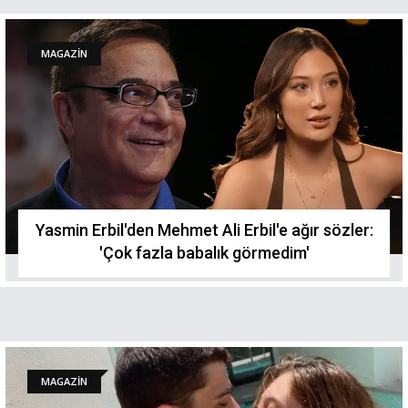
MAGAZİN
Yasmin Erbil'den Mehmet Ali Erbil'e ağır sözler:
'Çok fazla babalık görmedim'
MAGAZİN