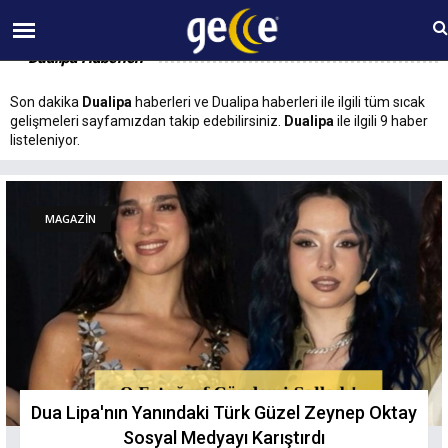
07 AĞUSTOS Cuma 07:30
Dualipa Haberleri
Son dakika
Dualipa
haberleri ve Dualipa haberleri ile ilgili tüm sıcak
gelişmeleri sayfamızdan takip edebilirsiniz.
Dualipa
ile ilgili 9 haber
listeleniyor.
MAGAZİN
Dua Lipa'nın Yanındaki Türk Güzel Zeynep Oktay
Sosyal Medyayı Karıştırdı