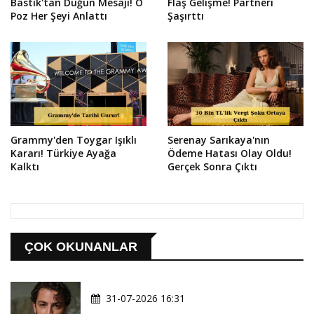
Bastık'tan Düğün Mesajı! O
Flaş Gelişme! Partneri
Poz Her Şeyi Anlattı
Şaşırttı
Grammy'den Toygar Işıklı
Serenay Sarıkaya'nın
Kararı! Türkiye Ayağa
Ödeme Hatası Olay Oldu!
Kalktı
Gerçek Sonra Çıktı
ÇOK OKUNANLAR
31-07-2026 16:31