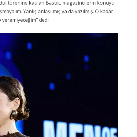
dül törenine katılan Bastık, magazincilerin konuyu
mayalım. Yanlış anlaşılmış ya da yazılmış. O kadar
p veremiyeceğim" dedi.