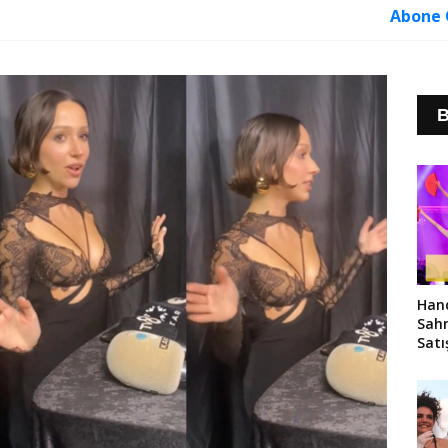
Abone 
B
Hand
Sahn
Satı