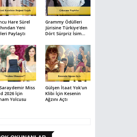
cu Hare Sürel
Grammy Ödülleri
hından Yeni
Jürisine Türkiye'den
leri Paylaştı
Dört Sürpriz İsim
Katıldı
 Saraydemir Miss
Gülşen İtaat Yok'un
d 2026 İçin
Klibi İçin Kesenin
tnam Yolcusu
Ağzını Açtı