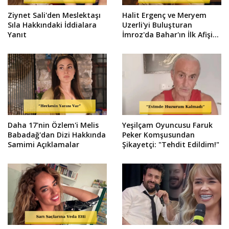
Ziynet Sali'den Meslektaşı
Halit Ergenç ve Meryem
Sıla Hakkındaki İddialara
Uzerli'yi Buluşturan
Yanıt
İmroz'da Bahar'ın İlk Afişi
Çıktı
Daha 17'nin Özlem'i Melis
Yeşilçam Oyuncusu Faruk
Babadağ'dan Dizi Hakkında
Peker Komşusundan
Samimi Açıklamalar
Şikayetçi: "Tehdit Edildim!"