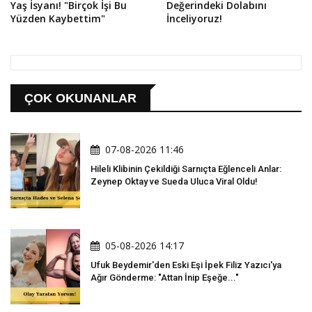
Yaş İsyanı! "Birçok İşi Bu
Değerindeki Dolabını
Yüzden Kaybettim"
İnceliyoruz!
ÇOK OKUNANLAR
07-08-2026 11:46
Hileli Klibinin Çekildiği Sarnıçta Eğlenceli Anlar:
Zeynep Oktay ve Sueda Uluca Viral Oldu!
05-08-2026 14:17
Ufuk Beydemir'den Eski Eşi İpek Filiz Yazıcı'ya
Ağır Gönderme: "Attan İnip Eşeğe..."