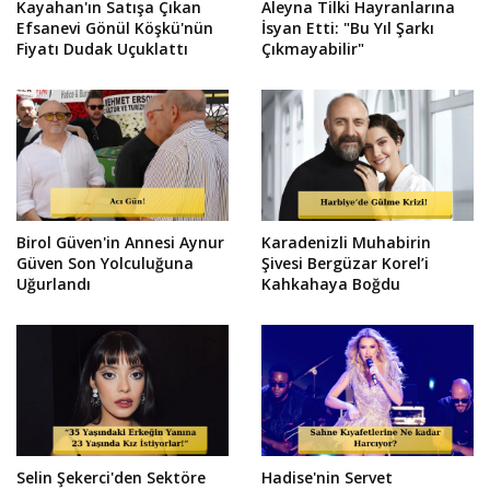
Kayahan'ın Satışa Çıkan
Aleyna Tilki Hayranlarına
Efsanevi Gönül Köşkü'nün
İsyan Etti: "Bu Yıl Şarkı
Fiyatı Dudak Uçuklattı
Çıkmayabilir"
Birol Güven'in Annesi Aynur
Karadenizli Muhabirin
Güven Son Yolculuğuna
Şivesi Bergüzar Korel’i
Uğurlandı
Kahkahaya Boğdu
Selin Şekerci'den Sektöre
Hadise'nin Servet