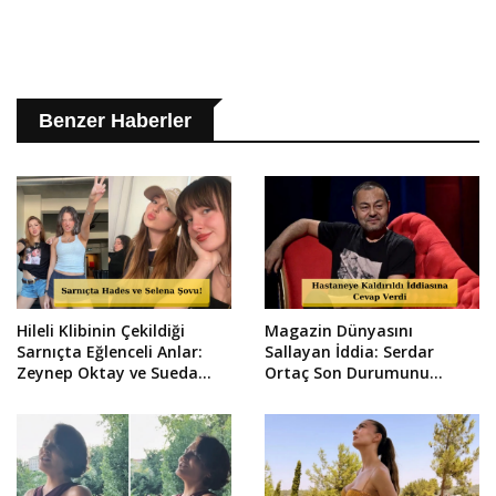
Benzer Haberler
Hileli Klibinin Çekildiği
Magazin Dünyasını
Sarnıçta Eğlenceli Anlar:
Sallayan İddia: Serdar
Zeynep Oktay ve Sueda
Ortaç Son Durumunu
Uluca Viral Oldu!
Sosyal Medyadan Duyurdu!