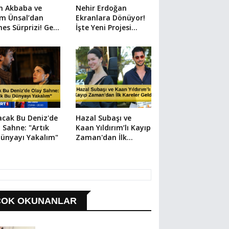
n Akbaba ve
Nehir Erdoğan
em Ünsal’dan
Ekranlara Dönüyor!
es Sürprizi! Geri
İşte Yeni Projesi...
m Başladı
cak Bu Deniz'de
Hazal Subaşı ve
 Sahne: "Artık
Kaan Yıldırım’lı Kayıp
ünyayı Yakalım"
Zaman'dan İlk
Kareler Geldi
ÇOK OKUNANLAR