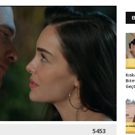
B
Kısk
Bitm
Geçt
5453