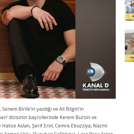
enem Birlik’in yazdığı ve Ali Bilgin’in
sen’ dizisinin başrollerinde Kerem Bürsin ve
e Hatice Aslan, Şerif Erol, Cemre Ebüzziya, Nazmi