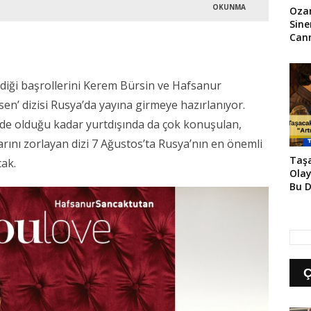
OKUNMA
Oza
Sin
Cann
Sayı
ndiği başrollerini Kerem Bürsin ve Hafsanur
sen’ dizisi Rusya’da yayına girmeye hazırlanıyor.
de olduğu kadar yurtdışında da çok konuşulan,
larını zorlayan dizi 7 Ağustos’ta Rusya’nın en önemli
Taşa
cak.
Olay
Bu D