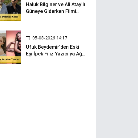
Haluk Bilginer ve Ali Atay'lı
Güneye Giderken Filmi
Sete Çıktı
05-08-2026 14:17
Ufuk Beydemir'den Eski
Eşi İpek Filiz Yazıcı'ya Ağır
Gönderme: "Attan İnip
Eşeğe..."