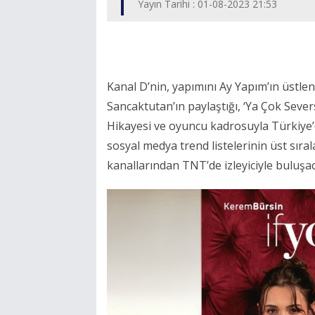
Yayın Tarihi : 01-08-2023 21:53
Kanal D’nin, yapımını Ay Yapım’ın üstle
Sancaktutan’ın paylaştığı, ‘Ya Çok Sever
Hikayesi ve oyuncu kadrosuyla Türkiye’
sosyal medya trend listelerinin üst sıra
kanallarından TNT’de izleyiciyle buluşa