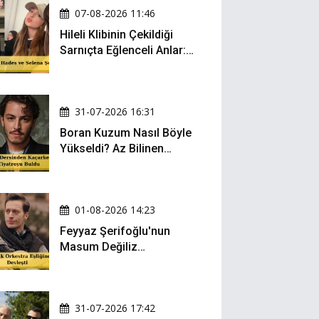
07-08-2026 11:46
Hileli Klibinin Çekildiği
Sarnıçta Eğlenceli Anlar:
Zeynep Oktay ve Sueda
Uluca Viral Oldu!
31-07-2026 16:31
Boran Kuzum Nasıl Böyle
Yükseldi? Az Bilinen
Kariyer Yolculuğu
01-08-2026 14:23
Feyyaz Şerifoğlu'nun
Masum Değiliz
Performansı Sosyal
Medyada Yeniden Gündem
Oldu
31-07-2026 17:42