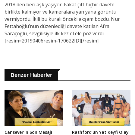
2018'den beri aşk yaşıyor. Fakat çift hiçbir davete
birlikte kalmıyor ve kameralara yan yana görüntü
vermiyordu. İkili bu kuralı önceki akşam bozdu. Nur
Fettahoğlu’nun düzenlediği davete katılan Afra
Saraçoğlu, sevgilisiyle ilk kez el ele poz verdi.
[resim=20190406resim-170622ID][/resim]
Benzer Haberler
Cansever’in Son Mesajı
Rashford’un Yat Keyfi Olay