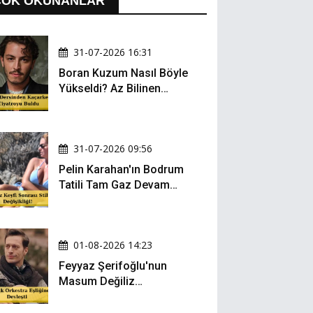
ÇOK OKUNANLAR
31-07-2026 16:31
Boran Kuzum Nasıl Böyle
Yükseldi? Az Bilinen
Kariyer Yolculuğu
31-07-2026 09:56
Pelin Karahan'ın Bodrum
Tatili Tam Gaz Devam
Ediyor! Şezlong Keyfi ve
Şıklığıyla Göz Doldurdu!
01-08-2026 14:23
Feyyaz Şerifoğlu'nun
Masum Değiliz
Performansı Sosyal
Medyada Yeniden Gündem