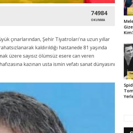
74984
OKUNMA
Mel
Gize
Kim?
Geld
ük çınarlarından, Şehir Tiyatroları'na uzun yıllar
ahatsızlanarak kaldırıldığı hastanede 81 yaşında
lmak üzere sayısız ölümsüz esere can veren
 hafızasına kazınan usta ismin vefatı sanat dünyasını
Spid
Tom
Yerl