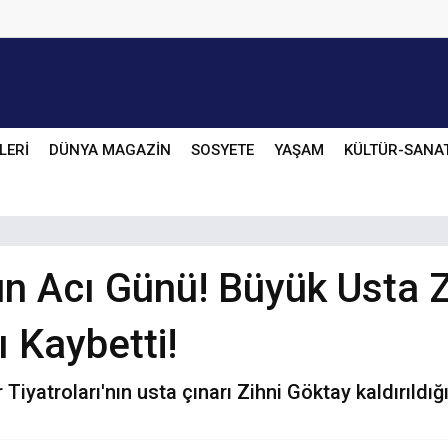
LERİ
DÜNYA MAGAZİN
SOSYETE
YAŞAM
KÜLTÜR-SANA
un Acı Günü! Büyük Usta Z
 Kaybetti!
 Tiyatroları'nın usta çınarı Zihni Göktay kaldırıld