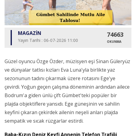
MAGAZİN
74663
Yayın Tarihi : 06-07-2026 11:00
OKUNMA
Güzel oyuncu Özge Özder, müzisyen eşi Sinan Güleryüz
ve dünyalar tatlısı kızları Eva Luna'yla birlikte yaz
sezonunun tadını çıkarmak üzere rotasını Ege'ye
çevirdi. Yoğun geçen çalışma döneminin ardından ailece
Bodrum'a giden ünlü çift Gümbet'teki popüler bir
plajda objektiflere yansıdı. Ege güneşinin ve sahilin
keyfini çıkaran çekirdek ailenin neşeli anları plajda
sempatik ve sıcak rüzgarlar estirdi.
Baba-Kızın Deniz Keyfi Annenin Telefon Trafiği