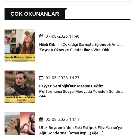
ÇOK OKUNANLAR
07-08-2026 11:46
Hileli Klibinin Çekildiği Sarnıçta Eğlenceli Anlar:
Zeynep Oktay ve Sueda Uluca Viral Oldu!
01-08-2026 14:23
Feyyaz Şerifoğlu'nun Masum Değiliz
Performansı Sosyal Medyada Yeniden Gündem
Oldu
05-08-2026 14:17
Ufuk Beydemir'den Eski Eşi İpek Filiz Yazıcı'ya
Ağır Gönderme: "Attan İnip Eşeğe..."