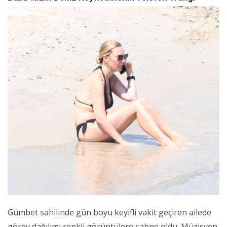
Gümbet sahilinde gün boyu keyifli vakit geçiren ailede
görev dağılımı renkli görüntülere sahne oldu. Müzisyen